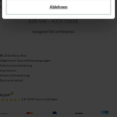
Filiale
Über Sissy-Boy
Ablehnen
BLEIB NAH – AUCH ONLINE
Instagram
TikTok
Pinterest
© 2026 Sissy-Boy
Allgemeine Geschäftsbedingungen
Datenschutzerklärung
Impressum
Widerrufsbelehrung
Barrierefreiheit
|
9.5
10940 beoordelingen