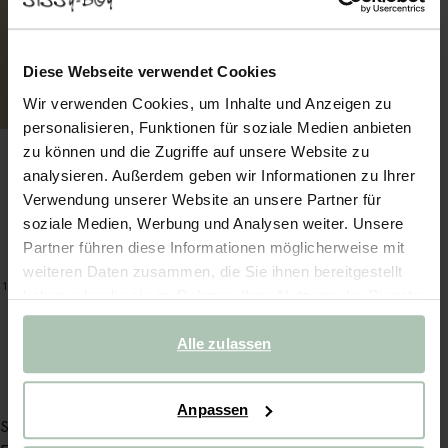
Diese Webseite verwendet Cookies
Wir verwenden Cookies, um Inhalte und Anzeigen zu
personalisieren, Funktionen für soziale Medien anbieten
zu können und die Zugriffe auf unsere Website zu
analysieren. Außerdem geben wir Informationen zu Ihrer
Verwendung unserer Website an unsere Partner für
soziale Medien, Werbung und Analysen weiter. Unsere
Partner führen diese Informationen möglicherweise mit
Mid Waist Barrel-Jeans in Cropped-Optik - hellbraun
weiteren Daten zusammen, die Sie ihnen bereitgestellt
99.99
1
Farbe
haben oder die sie im Rahmen Ihrer Nutzung der Dienste
gesammelt haben.
Alle zulassen
Anpassen
Service