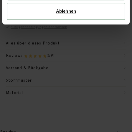
CBW-Garantie
Wir machen die Bank einsatzbereit
Ablehnen
Wir nehmen Verpackungsmaterial mit
Rückgabebedingungen der Banken
Alles über dieses Produkt
Reviews
(59)
Versand & Rückgabe
Stoffmuster
Material
Service