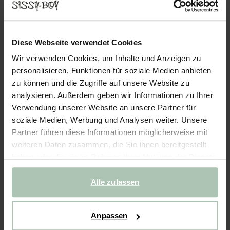
THE DUCHESS SAMTHOCKER - DUNKELGRÜN
399.00
Diese Webseite verwendet Cookies
Wunderschöner Samthocker aus der neuen The Duchess-Serie.
Der weiche Samt gibt dem Hocker eine luxuriöse Ausstrahlung
Wir verwenden Cookies, um Inhalte und Anzeigen zu
und fühlt sich herrlich an. Das Item ist die perfekte Ergänzung
personalisieren, Funktionen für soziale Medien anbieten
für dein The Duchess-Sofa oder -Loveseat. Der St...
Mehr lesen
zu können und die Zugriffe auf unsere Website zu
analysieren. Außerdem geben wir Informationen zu Ihrer
1
Modell wählen
Verwendung unserer Website an unsere Partner für
soziale Medien, Werbung und Analysen weiter. Unsere
Partner führen diese Informationen möglicherweise mit
2
Stoff wählen
: Juke - Dark Green Hunter 156
Change color
weiteren Daten zusammen, die Sie ihnen bereitgestellt
haben oder die sie im Rahmen Ihrer Nutzung der Dienste
3
Choose additional
:
Hocker (1)
+ hinzufügen
gesammelt haben.
Alle zulassen
Lieferung in: 10–14 Wochen
IN DEN WARENKORB
399.00
€
Anpassen