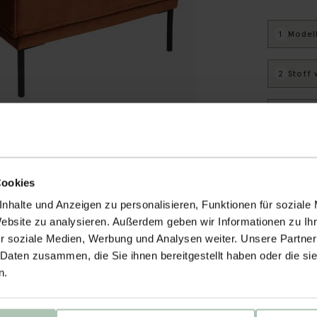
1
Model
2
Stoff
3
Choos
Lieferung in
Cookies
nhalte und Anzeigen zu personalisieren, Funktionen für soziale
CBW-Gar
Website zu analysieren. Außerdem geben wir Informationen zu I
Wir mache
r soziale Medien, Werbung und Analysen weiter. Unsere Partner
Wir nehm
 Daten zusammen, die Sie ihnen bereitgestellt haben oder die s
Rückgabe
n.
Alles übe