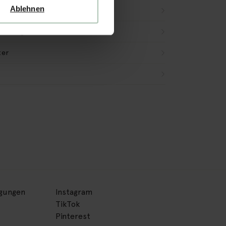
Ablehnen
(59)
& Rückgabe
ter
ngungen
Instagram
TikTok
Pinterest