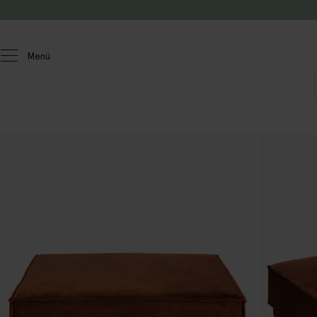
Zum Inhalt springen
Menü
Homeland
Möbel
Sofas
Duchess
Hockers