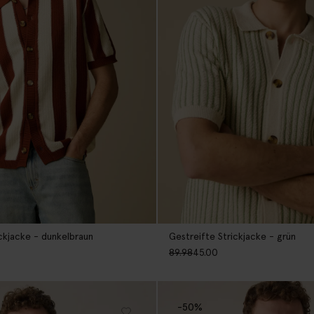
ckjacke - dunkelbraun
Gestreifte Strickjacke - grün
89.98
45.00
-50%