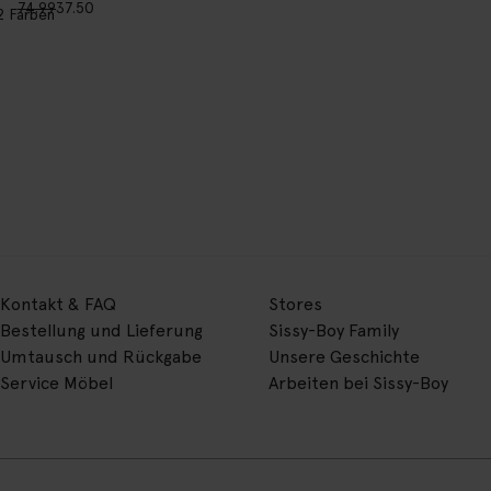
74.99
37.50
2
Farben
Kontakt & FAQ
Stores
Bestellung und Lieferung
Sissy-Boy Family
Umtausch und Rückgabe
Unsere Geschichte
Service Möbel
Arbeiten bei Sissy-Boy