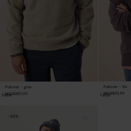
Pullover - lila
Pullover - grün
159.98
95.99
160.00
80.00
1
Farbe
1
Farbe
-50%