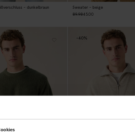
ißverschluss - dunkelbraun
Sweater - beige
89.98
45.00
-40%
Cookies