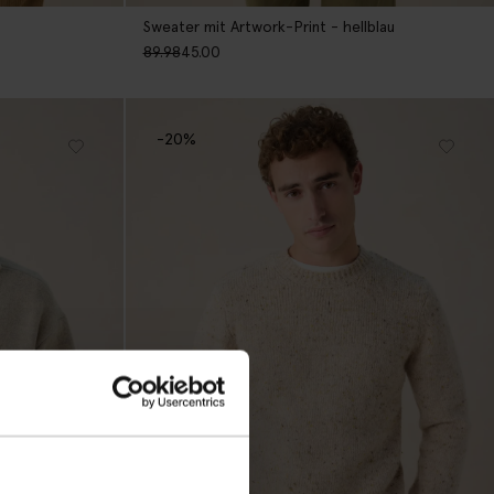
Sweater mit Artwork-Print - hellblau
89.98
45.00
-20%