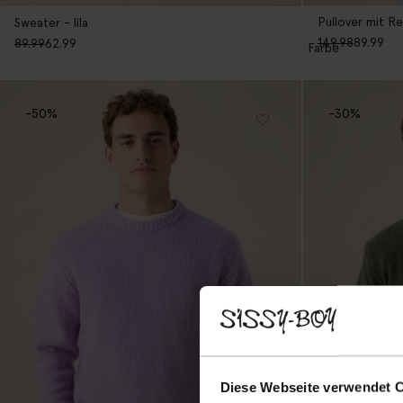
Pullover mit Re
Sweater - lila
149.98
89.99
89.99
62.99
1
Farbe
-50%
-30%
Diese Webseite verwendet 