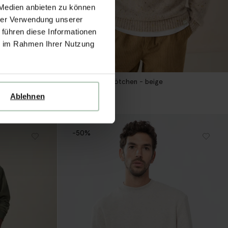
 Medien anbieten zu können
hrer Verwendung unserer
 führen diese Informationen
ie im Rahmen Ihrer Nutzung
ge
Pullover mit Knötchen - beige
129.99
103.99
Ablehnen
-50%