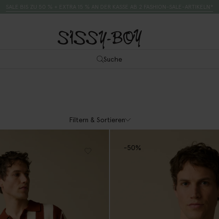
SALE BIS ZU 50 % + EXTRA 15 % AN DER KASSE AB 2 FASHION-SALE-ARTIKELN*
Suche
Filtern & Sortieren
-50%