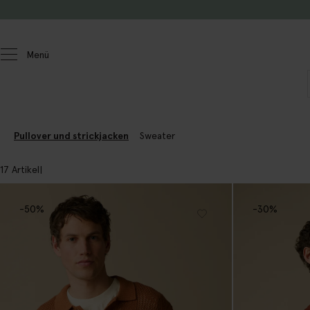
Zum Inhalt springen
Menü
Herren
Pullover und strickjacken
Pullover und strickjacken
Sweater
17 Artikel
-50%
-30%