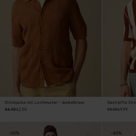
Strickjacke mit Lochmuster - dunkelbraun
Gestreifte Stri
84.98
42.50
99.99
69.99
-30%
-40%