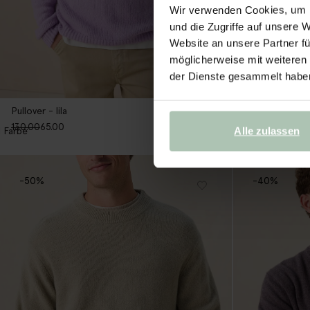
Wir verwenden Cookies, um I
und die Zugriffe auf unsere 
Website an unsere Partner fü
möglicherweise mit weiteren
der Dienste gesammelt habe
Pullover - lila
Pullover - dunk
130.00
65.00
129.99
90.99
1
Farbe
1
Farbe
Alle zulassen
-50%
-40%