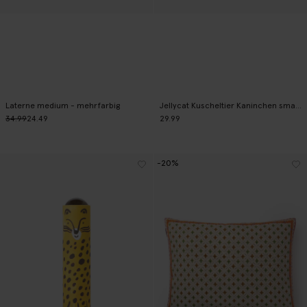
Laterne medium - mehrfarbig
Jellycat Kuscheltier Kaninchen small - braun
34.99
24.49
29.99
-20%