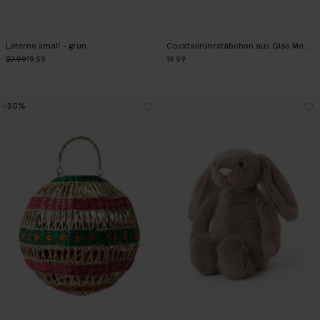
Laterne small - grün
Cocktailrührstäbchen aus Glas Meeresfrüchte
27.99
19.59
19.99
-30%