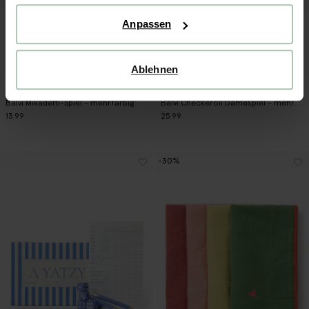
Anpassen
Ablehnen
Balvi Mikadetti-Spiel - mehrfarbig
Balvi Checkeroli Damespiel - mehrfarbig
13.99
25.99
-30%