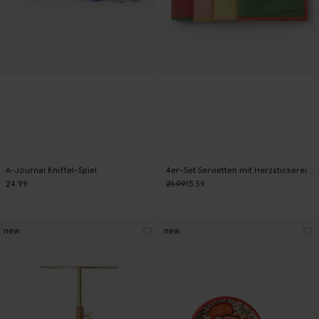
A-Journal Kniffel-Spiel
4er-Set Servietten mit Herzstickerei - mehrfarbig
24.99
21.99
15.39
new
new