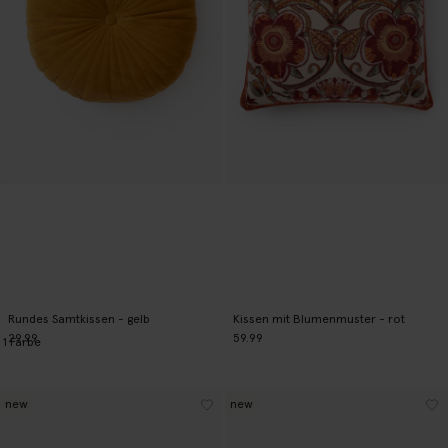
Rundes Samtkissen - gelb
Kissen mit Blumenmuster - rot
29.99
59.99
1
Farbe
new
new