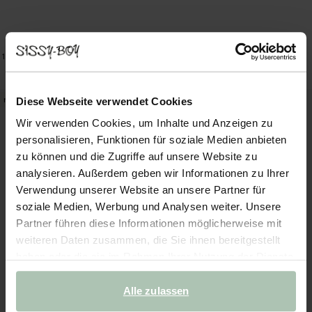
Rundes Samt-Kissen - rot
Here's How Cocktail Hour Scharade-Spiel
29.99
11.99
1
Farbe
new
new
Diese Webseite verwendet Cookies
Wir verwenden Cookies, um Inhalte und Anzeigen zu
personalisieren, Funktionen für soziale Medien anbieten
zu können und die Zugriffe auf unsere Website zu
analysieren. Außerdem geben wir Informationen zu Ihrer
Verwendung unserer Website an unsere Partner für
soziale Medien, Werbung und Analysen weiter. Unsere
Partner führen diese Informationen möglicherweise mit
weiteren Daten zusammen, die Sie ihnen bereitgestellt
haben oder die sie im Rahmen Ihrer Nutzung der Dienste
gesammelt haben.
Alle zulassen