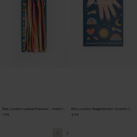
Rex London Lenkerfransen - mehrfarbig
Rex London Nagelsticker Cosmic Love
7.99
4.99
1
2
Aktuelle Seite
Zurück