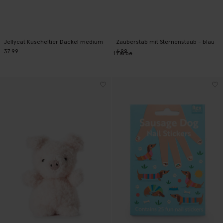
Jellycat Kuscheltier Dackel medium
Zauberstab mit Sternenstaub - blau
37.99
6.99
1
Farbe