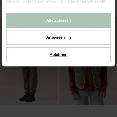
weiteren Daten zusammen, die Sie ihnen bereitgestellt
59.99
35.99
84.98
50.99
haben oder die sie im Rahmen Ihrer Nutzung der Dienste
gesammelt haben.
Alle zulassen
-40%
-30%
Anpassen
Ablehnen