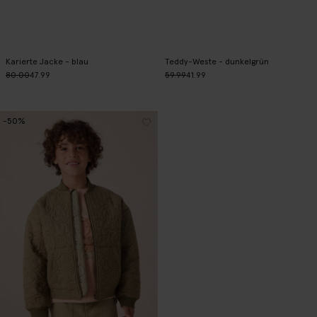
Karierte Jacke - blau
Teddy-Weste - dunkelgrün
80.00
47.99
59.99
41.99
-50%