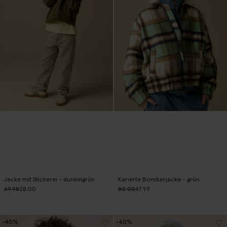
Jacke mit Stickerei - dunkelgrün
Karierte Bomberjacke - grün
69.98
28.00
80.00
47.99
-40%
-40%