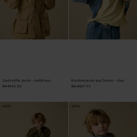
Gestreifte Jacke - hellbraun
Bomberjacke aus Denim - blau
59.99
24.00
80.00
47.99
-60%
-40%