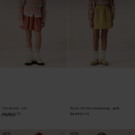
Cordrock- rot
Rock mit Herzsteppung - gelb
42.99
25.79
34.99
20.99
2
Farben
-40%
-40%