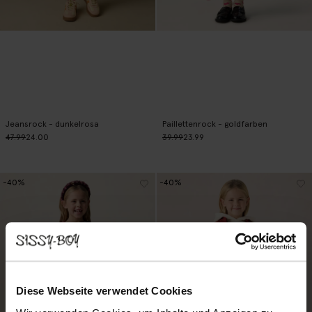
Jeansrock - dunkelrosa
Paillettenrock - goldfarben
47.99
24.00
39.99
23.99
-40%
-40%
Diese Webseite verwendet Cookies