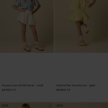
Hosenrock mit Stickerei - weiß
Gestreifter Hosenrock - gelb
39.99
31.99
39.99
31.99
-30%
-20%