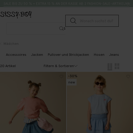
Zum Inhalt springen
Suche
SALE BIS ZU 50 % + EXTRA 15 % AN DER KASSE AB 2 FASHION-SALE-ARTIKELN*
Suche senden
Suche
Mädchen
Accessoires
Jacken
Pullover und Strickjacken
Hosen
Jeans
Bluse
Filtern & Sortieren
20 Artikel
-30%
new