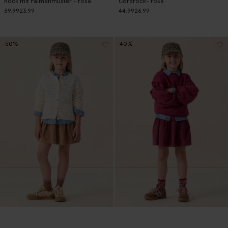
Rock mit Palmenmuster - rosa
Cordrock- rosa
39.99
23.99
44.99
26.99
-50%
-40%