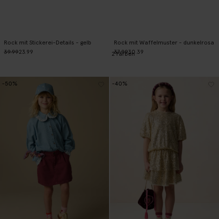
Rock mit Stickerei-Details - gelb
Rock mit Waffelmuster - dunkelrosa
39.99
23.99
37.99
30.39
2
Farben
-50%
-40%