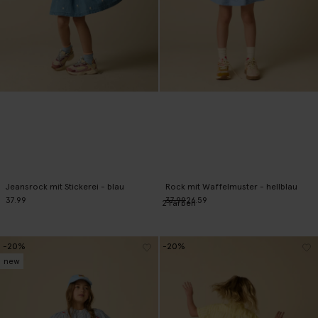
Jeansrock mit Stickerei - blau
Rock mit Waffelmuster - hellblau
37.99
37.99
26.59
2
Farben
-20%
-20%
new