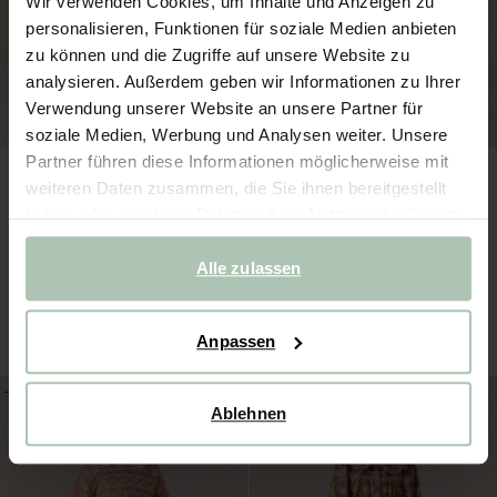
Wir verwenden Cookies, um Inhalte und Anzeigen zu
personalisieren, Funktionen für soziale Medien anbieten
zu können und die Zugriffe auf unsere Website zu
analysieren. Außerdem geben wir Informationen zu Ihrer
Verwendung unserer Website an unsere Partner für
soziale Medien, Werbung und Analysen weiter. Unsere
Partner führen diese Informationen möglicherweise mit
weiteren Daten zusammen, die Sie ihnen bereitgestellt
haben oder die sie im Rahmen Ihrer Nutzung der Dienste
gesammelt haben.
Alle zulassen
Tüllrock - rot
Jeansrock - dunkelblau
39.99
23.99
49.99
29.99
Anpassen
-40%
-40%
Ablehnen