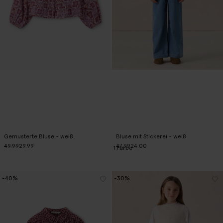
Gemusterte Bluse - weiß
Bluse mit Stickerei - weiß
49.99
29.99
47.99
24.00
1
Farbe
-40%
-30%