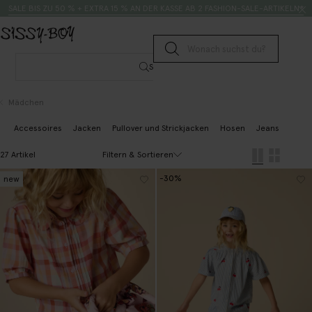
Zum Inhalt springen
Suche
SALE BIS ZU 50 % + EXTRA 15 % AN DER KASSE AB 2 FASHION-SALE-ARTIKELN*
Suche senden
Suche
Mädchen
Accessoires
Jacken
Pullover und Strickjacken
Hosen
Jeans
Blus
Filtern & Sortieren
27 Artikel
-30%
new