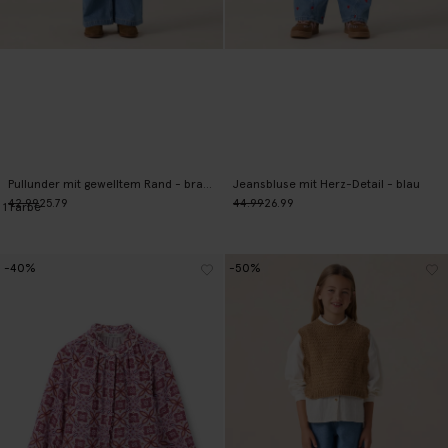
Pullunder mit gewelltem Rand - braun
Jeansbluse mit Herz-Detail - blau
42.99
25.79
44.99
26.99
1
Farbe
-40%
-50%