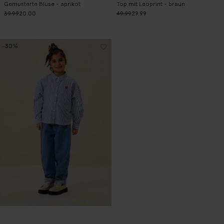
Gemusterte Bluse - aprikot
Top mit Leoprint - braun
39.99
20.00
49.99
29.99
-30%