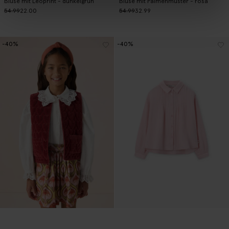
Bluse mit Leoprint - dunkelgrün
Bluse mit Palmenmuster - rosa
54.99
22.00
54.99
32.99
-40%
-40%