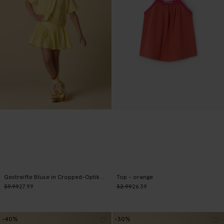
Gestreifte Bluse in Cropped-Optik - gelb
Top - orange
39.99
27.99
32.99
26.39
-40%
-30%