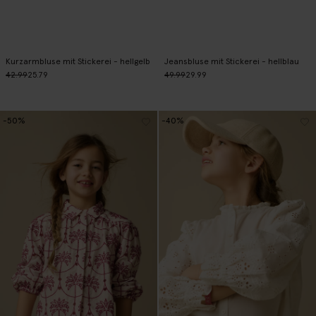
Kurzarmbluse mit Stickerei - hellgelb
Jeansbluse mit Stickerei - hellblau
42.99
25.79
49.99
29.99
-50%
-40%