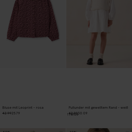
Bluse mit Leoprint - rosa
Pullunder mit gewelltem Rand - weiß
42.99
25.79
42.99
30.09
1
Farbe