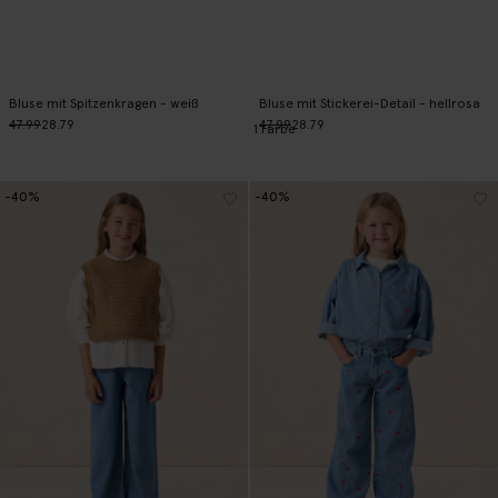
Bluse mit Spitzenkragen - weiß
Bluse mit Stickerei-Detail - hellrosa
47.99
28.79
47.99
28.79
1
Farbe
-40%
-40%