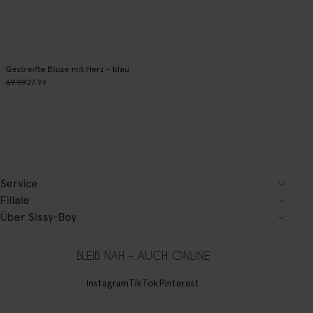
Gestreifte Bluse mit Herz - blau
39.99
27.99
Service
Filiale
Über Sissy-Boy
BLEIB NAH – AUCH ONLINE
Instagram
TikTok
Pinterest