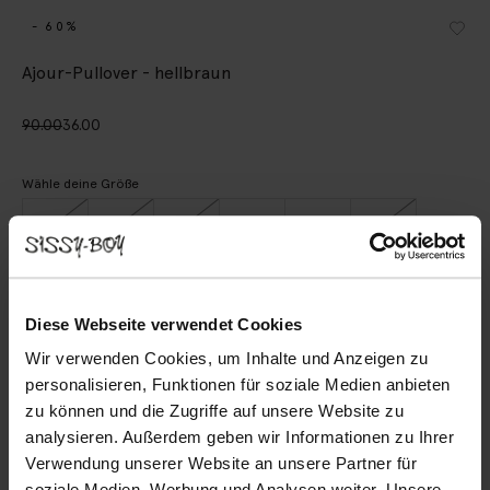
- 60%
Ajour-Pullover - hellbraun
90.00
36.00
Wähle deine Größe
XS
S
M
L
XL
XXL
IN DEN WARENKORB
Diese Webseite verwendet Cookies
Wir verwenden Cookies, um Inhalte und Anzeigen zu
Schnelle Lieferung
personalisieren, Funktionen für soziale Medien anbieten
Rechnungskauf möglich
zu können und die Zugriffe auf unsere Website zu
14 Tage Bedenkzeit
analysieren. Außerdem geben wir Informationen zu Ihrer
Verwendung unserer Website an unsere Partner für
BESCHREIBUNG
soziale Medien, Werbung und Analysen weiter. Unsere