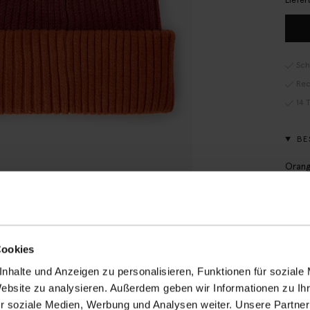
Liefer
Sch
Rec
14 
BE
Orang
Marke
unver
Mater
Cookies
PR
nhalte und Anzeigen zu personalisieren, Funktionen für soziale
GR
Website zu analysieren. Außerdem geben wir Informationen zu I
VE
r soziale Medien, Werbung und Analysen weiter. Unsere Partner