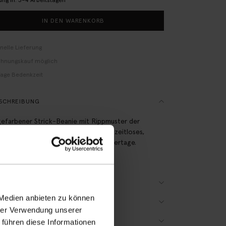
ung in: 3–4 Arbeitstagen
IN DEN WARENKORB
nelle Lieferung
hnungskauf möglich
Tage Bedenkzeit
SCHREIBUNG
efarbener Strick-Beanie mit Rippmuster der
 Barts. Der gestreifte Beanie ist ein zeitloses,
zichtbares Accessoire für kalte Wintertage.
ial: 88% Polyester, 12% Polyamid.
ODUKTDETAILS
 Medien anbieten zu können
ÖSSENTABELLE
hrer Verwendung unserer
RSAND & RÜCKGABE
 führen diese Informationen