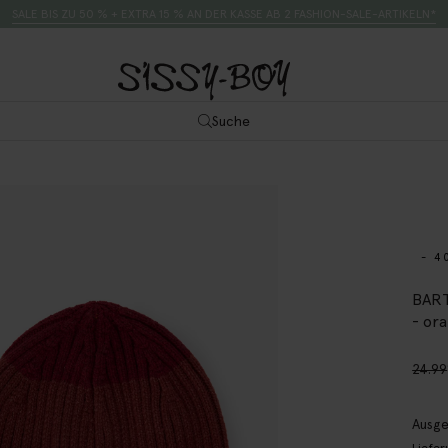
SALE BIS ZU 50 % + EXTRA 15 % AN DER KASSE AB 2 FASHION-SALE-ARTIKELN*
Suche
- 4
BART
- or
24.99
Ausge