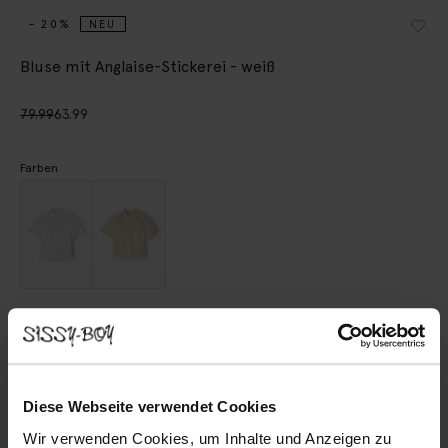
- 20%
NEU
Bluse mit Anglaise-Stickerei - weiß
79.99
63.99
Farben
Wähle deine Größe
XS
S
M
L
XL
Diese Webseite verwendet Cookies
Wir verwenden Cookies, um Inhalte und Anzeigen zu
IN DEN WARENKORB