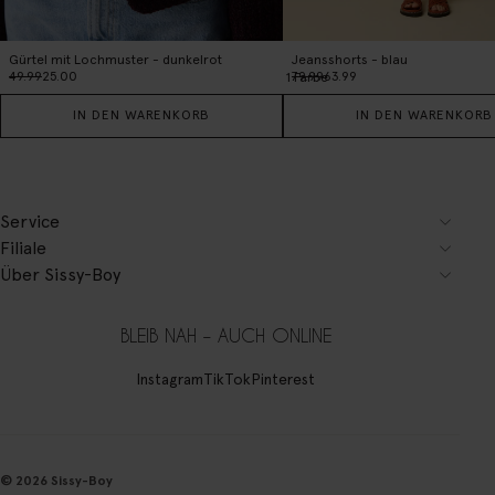
Gürtel mit Lochmuster - dunkelrot
Jeansshorts - blau
49.99
25.00
79.99
63.99
1
Farbe
IN DEN WARENKORB
IN DEN WARENKORB
Service
Filiale
Über Sissy-Boy
BLEIB NAH – AUCH ONLINE
Instagram
TikTok
Pinterest
© 2026 Sissy-Boy