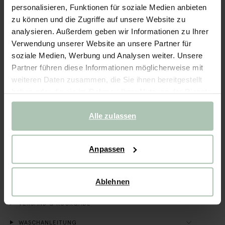
personalisieren, Funktionen für soziale Medien anbieten
zu können und die Zugriffe auf unsere Website zu
Schnelle Lieferung
analysieren. Außerdem geben wir Informationen zu Ihrer
Rechnungskauf möglich
Verwendung unserer Website an unsere Partner für
14 Tage Bedenkzeit
soziale Medien, Werbung und Analysen weiter. Unsere
Partner führen diese Informationen möglicherweise mit
weiteren Daten zusammen, die Sie ihnen bereitgestellt
(1)
REVIEWS
haben oder die sie im Rahmen Ihrer Nutzung der Dienste
BESCHREIBUNG
gesammelt haben.
Alle zulassen
Weiße Kurzarmbluse der Marke Sissy-Boy. Die Bluse hat
einen runden Ausschnitt, eine Knopfleiste, feminine Falten-
Details, eine reguläre Passform und ist auf der Vorderseite
mit einer wunderschönen Anglaise-Stickerei abgesetzt.
Anpassen
Material: 100% Baumwolle.
Ablehnen
PRODUKTDETAILS
VERSAND & RÜCKGABE
WASCHANLEITUNG