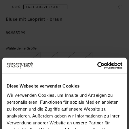
- 40%
FAST AUSVERKAUFT!
Bluse mit Leoprint - braun
89.98
53.99
Wähle deine Größe
XS
S
M
L
XL
IN DEN WARENKORB
Diese Webseite verwendet Cookies
Wir verwenden Cookies, um Inhalte und Anzeigen zu
Schnelle Lieferung
personalisieren, Funktionen für soziale Medien anbieten
Rechnungskauf möglich
zu können und die Zugriffe auf unsere Website zu
14 Tage Bedenkzeit
analysieren. Außerdem geben wir Informationen zu Ihrer
Verwendung unserer Website an unsere Partner für
(4)
REVIEWS