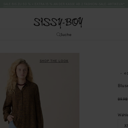
SALE BIS ZU 50 % + EXTRA 15 % AN DER KASSE AB 2 FASHION-SALE-ARTIKELN*
Suche
SHOP THE LOOK
- 4
Blus
89.98
Wähle
X