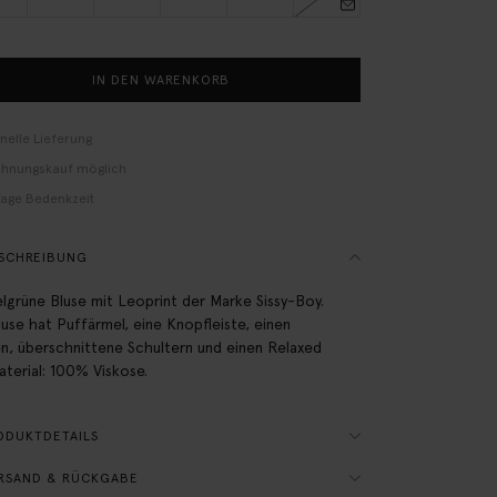
IN DEN WARENKORB
nelle Lieferung
hnungskauf möglich
Tage Bedenkzeit
SCHREIBUNG
lgrüne Bluse mit Leoprint der Marke Sissy-Boy.
luse hat Puffärmel, eine Knopfleiste, einen
n, überschnittene Schultern und einen Relaxed
Material: 100% Viskose.
ODUKTDETAILS
RSAND & RÜCKGABE