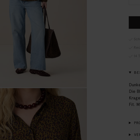
Sch
Rec
14 
BE
Dunke
Die B
Krage
Fit. 
PR
VE