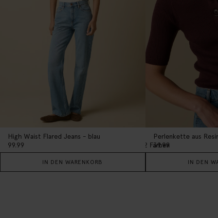
High Waist Flared Jeans - blau
Perlenkette aus Resi
2
Farben
99.99
39.99
IN DEN WARENKORB
IN DEN W