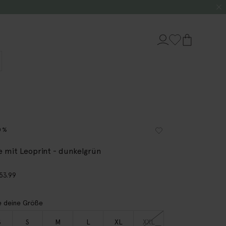
0%
e mit Leoprint - dunkelgrün
53.99
 deine Größe
S
S
M
L
XL
XXL