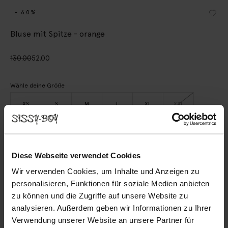
- 60%
Bluse mit Spitze - orange
130.00
52.00
Wähle deine Größe
XS
S
M
L
XL
XXL
IN DEN WARENKORB
Diese Webseite verwendet Cookies
Schnelle Lieferung
Wir verwenden Cookies, um Inhalte und Anzeigen zu
personalisieren, Funktionen für soziale Medien anbieten
Rechnungskauf möglich
zu können und die Zugriffe auf unsere Website zu
14 Tage Bedenkzeit
analysieren. Außerdem geben wir Informationen zu Ihrer
Verwendung unserer Website an unsere Partner für
BESCHREIBUNG