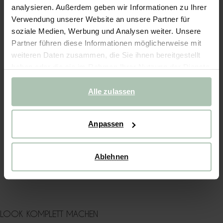
analysieren. Außerdem geben wir Informationen zu Ihrer
Schnelle Lieferung
Verwendung unserer Website an unsere Partner für
Rechnungskauf möglich
soziale Medien, Werbung und Analysen weiter. Unsere
Partner führen diese Informationen möglicherweise mit
14 Tage Bedenkzeit
weiteren Daten zusammen, die Sie ihnen bereitgestellt
haben oder die sie im Rahmen Ihrer Nutzung der Dienste
BESCHREIBUNG
gesammelt haben.
Dunkelrote Bootsschuhe aus Veloursleder der Marke Sissy-
Alle zulassen
Boy. Die Schuhe sind mit dem typischen Schnürsenkel-Detail
versehen. Material: 100% Veloursleder.
Anpassen
PRODUKTDETAILS
VERSAND & RÜCKGABE
Ablehnen
WASCHANLEITUNG
LOOK KOMPLETT MACHEN