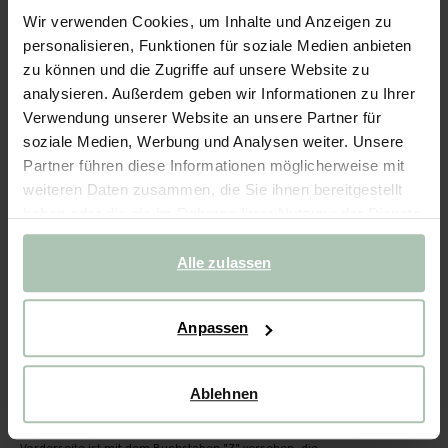
Wir verwenden Cookies, um Inhalte und Anzeigen zu
- 40%
personalisieren, Funktionen für soziale Medien anbieten
Buchstaben-Weihnachtskugel Z
zu können und die Zugriffe auf unsere Website zu
analysieren. Außerdem geben wir Informationen zu Ihrer
8.99
5.39
Verwendung unserer Website an unsere Partner für
soziale Medien, Werbung und Analysen weiter. Unsere
Partner führen diese Informationen möglicherweise mit
Ausgewählte Größe: Onesize
weiteren Daten zusammen, die Sie ihnen bereitgestellt
Lieferung in: 2–3 Arbeitstagen
haben oder die sie im Rahmen Ihrer Nutzung der Dienste
IN DEN WARENKORB
gesammelt haben.
Alle zulassen
Schnelle Lieferung
Rechnungskauf möglich
Anpassen
14 Tage Bedenkzeit
Ablehnen
BESCHREIBUNG
Buchstaben-Weihnachtskugel der Marke Sissy-Boy. Die
Vorderseite ist mit dem Buchstaben "Z" versehen, die