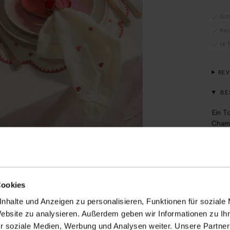
Sch
Rec
14 
RE
BE
Ein T
Champ
Sissy
empfe
Die M
Cookies
PR
nhalte und Anzeigen zu personalisieren, Funktionen für soziale
VE
Website zu analysieren. Außerdem geben wir Informationen zu I
r soziale Medien, Werbung und Analysen weiter. Unsere Partner