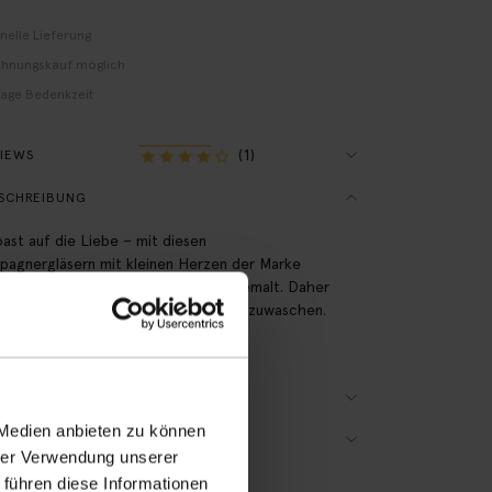
nelle Lieferung
hnungskauf möglich
Tage Bedenkzeit
(1)
VIEWS
SCHREIBUNG
oast auf die Liebe – mit diesen
agnergläsern mit kleinen Herzen der Marke
-Boy. Die Herzen sind per Hand aufgemalt. Daher
hlen wir, die Gläser mit der Hand abzuwaschen.
aβe sind 11x16 cm.
ODUKTDETAILS
 Medien anbieten zu können
RSAND & RÜCKGABE
hrer Verwendung unserer
 führen diese Informationen