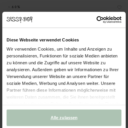
- 60%
Chino mit mittelhoher Taille - braun
100.00
40.00
Diese Webseite verwendet Cookies
Farben
Wir verwenden Cookies, um Inhalte und Anzeigen zu
personalisieren, Funktionen für soziale Medien anbieten
zu können und die Zugriffe auf unsere Website zu
analysieren. Außerdem geben wir Informationen zu Ihrer
Verwendung unserer Website an unsere Partner für
soziale Medien, Werbung und Analysen weiter. Unsere
Partner führen diese Informationen möglicherweise mit
Wähle deine Größe
weiteren Daten zusammen, die Sie ihnen bereitgestellt
haben oder die sie im Rahmen Ihrer Nutzung der Dienste
29-32
30-32
30-34
31-32
31-34
32-32
gesammelt haben.
Alle zulassen
32-34
33-32
33-34
34-32
34-34
36-34