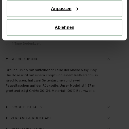
Anpassen
IN DEN WARENKORB
Schnelle Lieferung
Ablehnen
Rechnungskauf möglich
14 Tage Bedenkzeit
BESCHREIBUNG
Braune Chino mit mittelhoher Taille der Marke Sissy-Boy.
Die Hose wird mit einem Knopf und einem Reißverschluss
geschlossen, hat zwei Seitentaschen und zwei
Paspeltaschen auf der Rückseite. Unser Model ist 1,87 m
groß und trägt Größe 30-34. Material: 100% Baumwolle.
PRODUKTDETAILS
VERSAND & RÜCKGABE
WASCHANLEITUNG