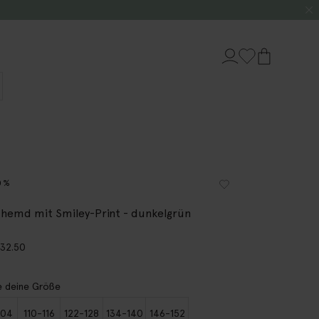
0%
hemd mit Smiley-Print - dunkelgrün
9
32.50
 deine Größe
104
110-116
122-128
134-140
146-152