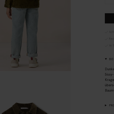
Sch
Rec
14 
BE
Dunke
Sissy
Krage
übers
Baumw
PR