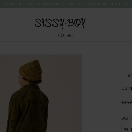
SALE BIS ZU 50 % + EXTRA 15 % AN DER KASSE AB 2 FASHION-SALE-ARTIKELN*
Suche
- 5
Cord
64.9
Wähle
98-