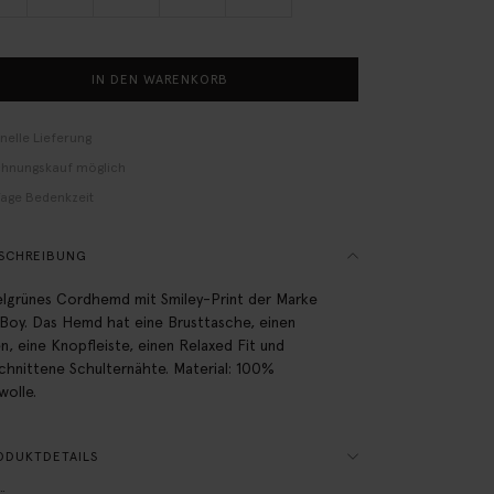
IN DEN WARENKORB
nelle Lieferung
hnungskauf möglich
Tage Bedenkzeit
SCHREIBUNG
lgrünes Cordhemd mit Smiley-Print der Marke
-Boy. Das Hemd hat eine Brusttasche, einen
n, eine Knopfleiste, einen Relaxed Fit und
chnittene Schulternähte. Material: 100%
olle.
ODUKTDETAILS