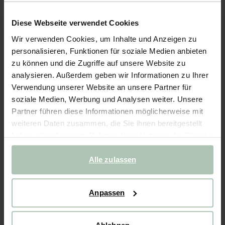
- 40%
Diese Webseite verwendet Cookies
Cordhose mit Smiley-Print - blau
Wir verwenden Cookies, um Inhalte und Anzeigen zu
personalisieren, Funktionen für soziale Medien anbieten
64.99
38.99
zu können und die Zugriffe auf unsere Website zu
analysieren. Außerdem geben wir Informationen zu Ihrer
Wähle deine Größe
Verwendung unserer Website an unsere Partner für
soziale Medien, Werbung und Analysen weiter. Unsere
98-104
110-116
122-128
134-140
146-152
Partner führen diese Informationen möglicherweise mit
weiteren Daten zusammen, die Sie ihnen bereitgestellt
haben oder die sie im Rahmen Ihrer Nutzung der Dienste
IN DEN WARENKORB
gesammelt haben.
Alle zulassen
Schnelle Lieferung
Rechnungskauf möglich
Anpassen
14 Tage Bedenkzeit
BESCHREIBUNG