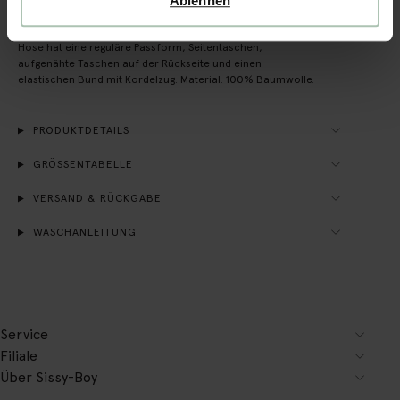
Ablehnen
Blaue Cordhose mit Smiley-Print der Marke Sissy-Boy. Die
Hose hat eine reguläre Passform, Seitentaschen,
aufgenähte Taschen auf der Rückseite und einen
elastischen Bund mit Kordelzug. Material: 100% Baumwolle.
PRODUKTDETAILS
GRÖSSENTABELLE
VERSAND & RÜCKGABE
WASCHANLEITUNG
Service
Filiale
Über Sissy-Boy