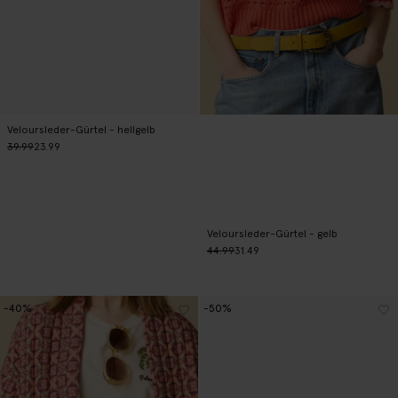
Veloursleder-Gürtel - hellgelb
39.99
23.99
Veloursleder-Gürtel - gelb
44.99
31.49
-40%
-50%