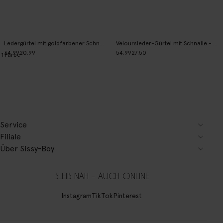
Ledergürtel mit goldfarbener Schnalle - kupferfarben
Veloursleder-Gürtel mit Schnalle - braun
34.99
20.99
54.99
27.50
1
Farbe
Service
Filiale
Über Sissy-Boy
BLEIB NAH – AUCH ONLINE
Instagram
TikTok
Pinterest