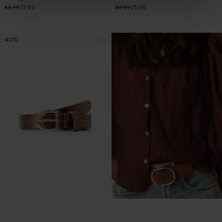
44.99
22.50
49.99
25.00
-40%
-50%