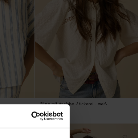
Bluse mit Anglaise-Stickerei - weiß
79.99
63.99
1
Farbe
new