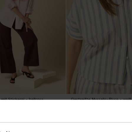
mit Stickerei - hellrosa
Gestreifte Musselin-Bluse - weiß
69.99
55.99
-20%