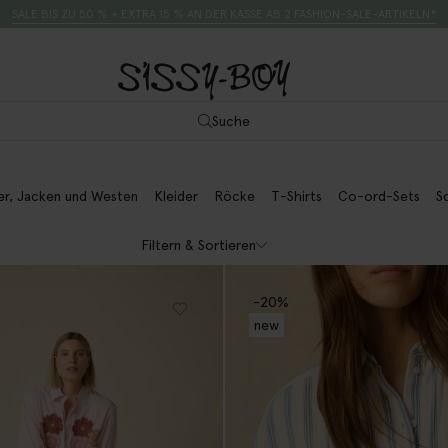
SALE BIS ZU 50 % + EXTRA 15 % AN DER KASSE AB 2 FASHION-SALE-ARTIKELN*
Suche
er, Jacken und Westen
Kleider
Röcke
T-Shirts
Co-ord-Sets
S
Filtern & Sortieren
-20%
new