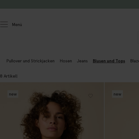
Zum Inhalt springen
Menü
Damen
Blusen und Tops
Pullover und Strickjacken
Hosen
Jeans
Blusen und Tops
Blaz
8 Artikel
new
new