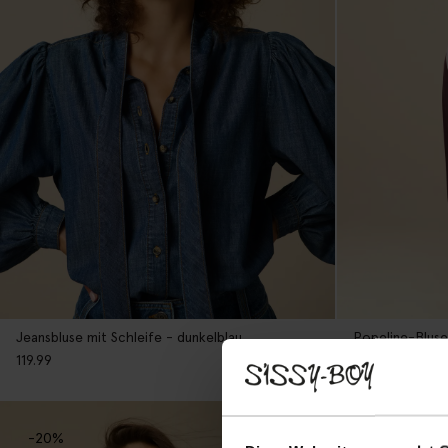
Jeansbluse mit Schleife - dunkelblau
Popeline-Bluse 
119.99
79.99
-20%
new