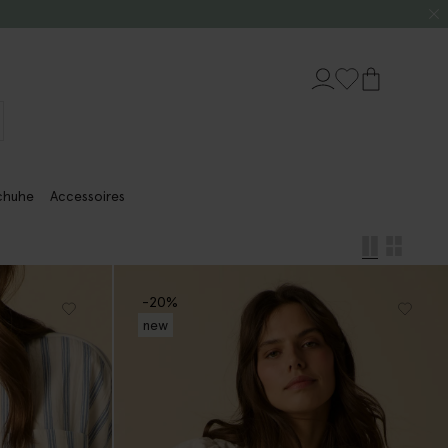
chuhe
Accessoires
-20%
new