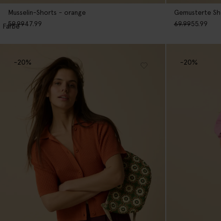
Musselin-Shorts - orange
Gemusterte Sho
59.99
47.99
69.99
55.99
1
Farbe
-20%
-20%