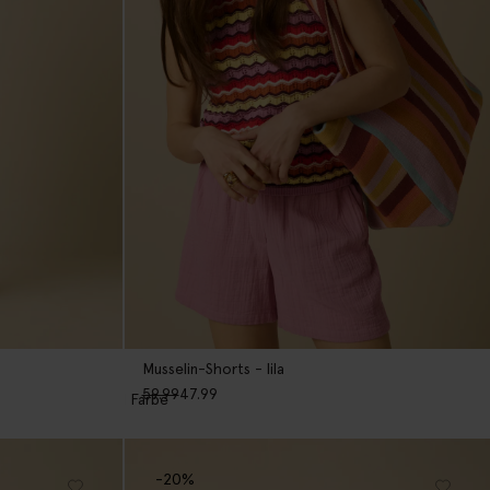
Musselin-Shorts - lila
59.99
47.99
1
Farbe
-20%