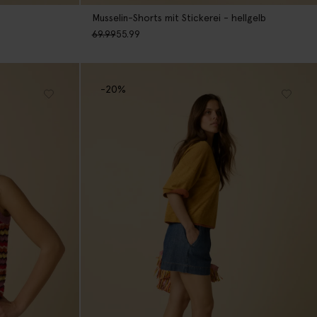
Musselin-Shorts mit Stickerei - hellgelb
69.99
55.99
-20%