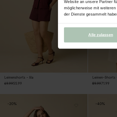
Website an unsere Partner fü
möglicherweise mit weiteren
der Dienste gesammelt habe
Alle zulassen
Leinenshorts - lila
Leinen-Shorts 
69.99
55.99
89.99
71.99
-20%
-40%