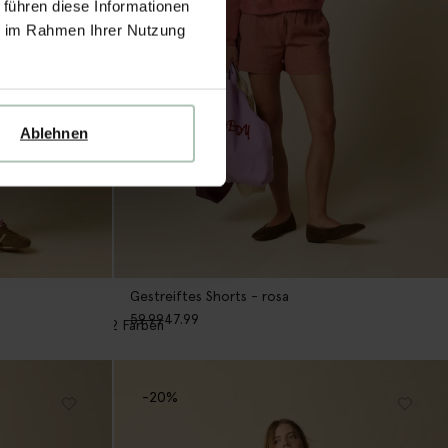
 führen diese Informationen
ie im Rahmen Ihrer Nutzung
Ablehnen
Gestreiftes Shorts - rosa
59.99
47.99
2
Farben
-20%