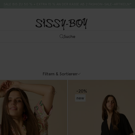
SALE BIS ZU 50 % + EXTRA 15 % AN DER KASSE AB 2 FASHION-SALE-ARTIKELN*
Suche
Filtern & Sortieren
-20%
new