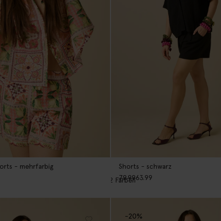
rts - mehrfarbig
Shorts - schwarz
79.99
63.99
2
Farben
-20%