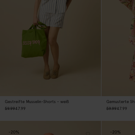
Gestreifte Musselin-Shorts - weiß
Gemusterte Sho
59.99
47.99
59.99
47.99
-20%
-20%