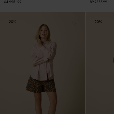
64.99
51.99
89.98
53.99
-20%
-20%