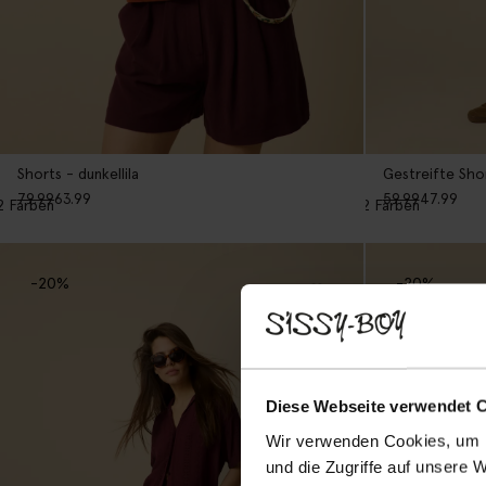
Shorts - dunkellila
Gestreifte Sho
79.99
63.99
59.99
47.99
2
Farben
2
Farben
-20%
-20%
Diese Webseite verwendet 
Wir verwenden Cookies, um I
und die Zugriffe auf unsere 