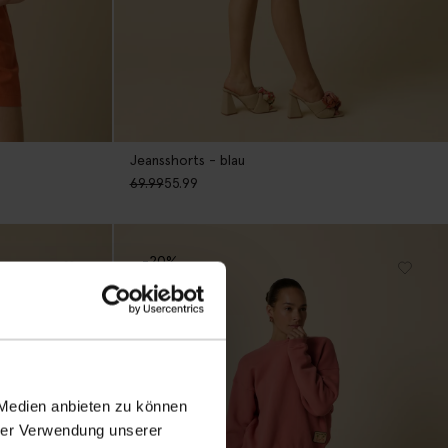
Jeansshorts - blau
69.99
55.99
-20%
 Medien anbieten zu können
hrer Verwendung unserer