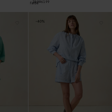
79.99
63.99
1
Farbe
-40%