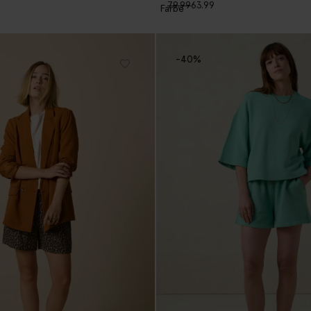
79.99
63.99
1
Farbe
-40%