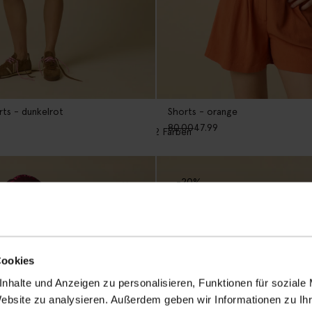
rts - dunkelrot
Shorts - orange
80.00
47.99
2
Farben
-20%
Cookies
nhalte und Anzeigen zu personalisieren, Funktionen für soziale
Website zu analysieren. Außerdem geben wir Informationen zu I