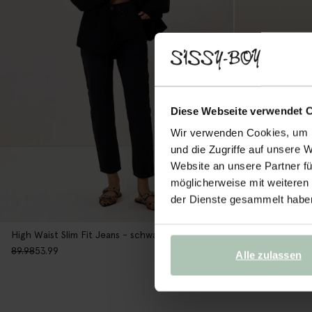
Diese Webseite verwendet 
Wir verwenden Cookies, um I
und die Zugriffe auf unsere 
Website an unsere Partner fü
möglicherweise mit weiteren
der Dienste gesammelt habe
High Waist Slim Fit Jeans - schwarz
High Waist-Jean
89.98
53.99
99.98
59.99
Alle zulassen