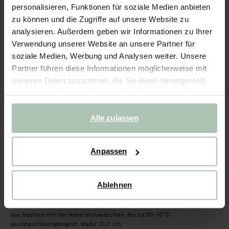
Domus & Design Resinlöffel - weiß
personalisieren, Funktionen für soziale Medien anbieten
zu können und die Zugriffe auf unsere Website zu
10.99
analysieren. Außerdem geben wir Informationen zu Ihrer
Verwendung unserer Website an unsere Partner für
Ausgewählte Größe: Onesize
soziale Medien, Werbung und Analysen weiter. Unsere
Lieferung in: 1–2 Arbeitstagen
Partner führen diese Informationen möglicherweise mit
weiteren Daten zusammen, die Sie ihnen bereitgestellt
IN DEN WARENKORB
haben oder die sie im Rahmen Ihrer Nutzung der Dienste
gesammelt haben.
Schnelle Lieferung
Alle zulassen
Rechnungskauf möglich
14 Tage Bedenkzeit
Anpassen
BESCHREIBUNG
Ablehnen
Resinlöffel der Marke Domus & Design. Der silberfarbene
Löffel ist mit einem glänzenden weißen Griff versehen.
Material: Edelstahl, Resin. Pflegeanleitung: Wir empfehlen
das Besteck mit der Hand abzuwaschen. Bis zu 50-55°C
spülmaschinengeeignet. Maβe: 21,5 cm.