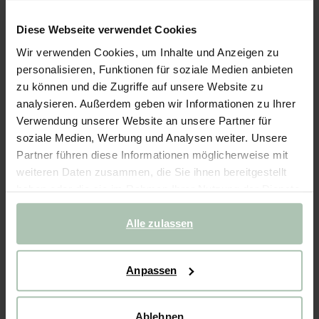
Geschirrtuch aus Baumwolle mit Herz-Print - lila
Diese Webseite verwendet Cookies
7.99
Wir verwenden Cookies, um Inhalte und Anzeigen zu
personalisieren, Funktionen für soziale Medien anbieten
Farben
zu können und die Zugriffe auf unsere Website zu
analysieren. Außerdem geben wir Informationen zu Ihrer
Verwendung unserer Website an unsere Partner für
soziale Medien, Werbung und Analysen weiter. Unsere
Partner führen diese Informationen möglicherweise mit
weiteren Daten zusammen, die Sie ihnen bereitgestellt
haben oder die sie im Rahmen Ihrer Nutzung der Dienste
Ausgewählte Größe: Onesize
Lieferung in: 1–2 Arbeitstagen
gesammelt haben.
Alle zulassen
IN DEN WARENKORB
Schnelle Lieferung
Anpassen
Rechnungskauf möglich
14 Tage Bedenkzeit
Ablehnen