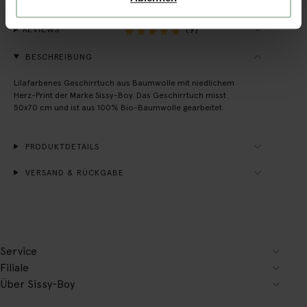
(9)
REVIEWS
BESCHREIBUNG
Lilafarbenes Geschirrtuch aus Baumwolle mit niedlichem
Herz-Print der Marke Sissy-Boy. Das Geschirrtuch misst
50x70 cm und ist aus 100% Bio-Baumwolle gearbeitet.
PRODUKTDETAILS
VERSAND & RÜCKGABE
Service
Filiale
Über Sissy-Boy