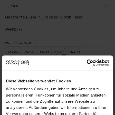
- 30%
Gestreifte Bluse in Cropped-Optik - gelb
39.99
27.99
Wähle deine Größe
98-104
110-116
122-128
134-140
146-152
IN DEN WARENKORB
Diese Webseite verwendet Cookies
Schnelle Lieferung
Wir verwenden Cookies, um Inhalte und Anzeigen zu
Rechnungskauf möglich
personalisieren, Funktionen für soziale Medien anbieten
14 Tage Bedenkzeit
zu können und die Zugriffe auf unsere Website zu
analysieren. Außerdem geben wir Informationen zu Ihrer
Verwendung unserer Website an unsere Partner für
BESCHREIBUNG