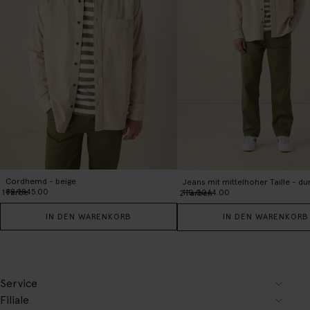
Cordhemd - beige
Jeans mit mittelhoher Taille - d
89.98
45.00
110.00
44.00
1
Farbe
2
Farben
IN DEN WARENKORB
IN DEN WARENKORB
Service
Filiale