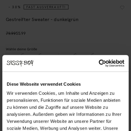
- 30%
FAST AUSVERKAUFT!
Gestreifter Sweater - dunkelgrün
79.99
55.99
Wähle deine Größe
S
M
L
XL
XXL
IN DEN WARENKORB
Diese Webseite verwendet Cookies
Wir verwenden Cookies, um Inhalte und Anzeigen zu
Schnelle Lieferung
personalisieren, Funktionen für soziale Medien anbieten
Rechnungskauf möglich
zu können und die Zugriffe auf unsere Website zu
analysieren. Außerdem geben wir Informationen zu Ihrer
14 Tage Bedenkzeit
Verwendung unserer Website an unsere Partner für
soziale Medien, Werbung und Analysen weiter. Unsere
BESCHREIBUNG