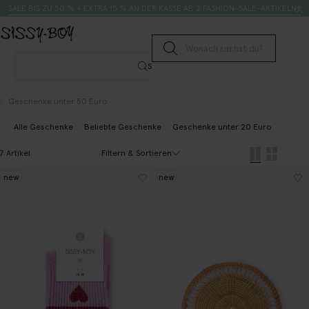
Zum Inhalt springen
Suche
SALE BIS ZU 50 % + EXTRA 15 % AN DER KASSE AB 2 FASHION-SALE-ARTIKELN*
Suche senden
Suche
Geschenke unter 50 Euro
Alle Geschenke
Beliebte Geschenke
Geschenke unter 20 Euro
Gesche
Filtern & Sortieren
7 Artikel
new
new