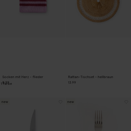
Socken mit Herz - flieder
Rattan-Tischset - hellbraun
8.99
13.99
1
Farbe
new
new