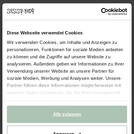
PRE-ORDER
Hängelampe Aural Shades Medium - hellgrün
Diese Webseite verwendet Cookies
179.99
Wir verwenden Cookies, um Inhalte und Anzeigen zu
personalisieren, Funktionen für soziale Medien anbieten
Ausgewählte Größe: Onesize
zu können und die Zugriffe auf unsere Website zu
Abweichende Lieferzeit: Mitte August
analysieren. Außerdem geben wir Informationen zu Ihrer
IN DEN WARENKORB
Verwendung unserer Website an unsere Partner für
soziale Medien, Werbung und Analysen weiter. Unsere
Schnelle Lieferung
Partner führen diese Informationen möglicherweise mit
weiteren Daten zusammen, die Sie ihnen bereitgestellt
Rechnungskauf möglich
haben oder die sie im Rahmen Ihrer Nutzung der Dienste
14 Tage Bedenkzeit
gesammelt haben.
Alle zulassen
(1)
REVIEWS
BESCHREIBUNG
Anpassen