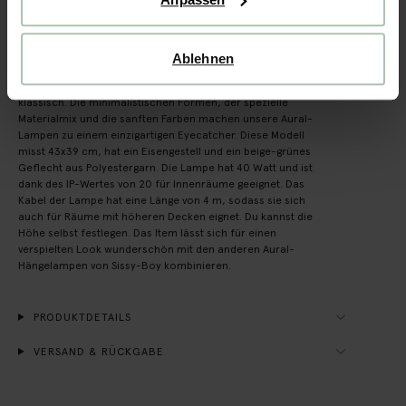
Hellgrüne Hängelampe "Aural Shades Medium" der Marke
Sissy-Boy. Ziel beim Entwurf dieser Lampe war es, etwas zu
schaffen, das sich unterscheidet und das man so
Ablehnen
nirgendwo anders findet. Gleichzeitig sollte die Lampe
schlicht sein, ohne viel Schnickschnack und zeitlos
klassisch. Die minimalistischen Formen, der spezielle
Materialmix und die sanften Farben machen unsere Aural-
Lampen zu einem einzigartigen Eyecatcher. Diese Modell
misst 43x39 cm, hat ein Eisengestell und ein beige-grünes
Geflecht aus Polyestergarn. Die Lampe hat 40 Watt und ist
dank des IP-Wertes von 20 für Innenräume geeignet. Das
Kabel der Lampe hat eine Länge von 4 m, sodass sie sich
auch für Räume mit höheren Decken eignet. Du kannst die
Höhe selbst festlegen. Das Item lässt sich für einen
verspielten Look wunderschön mit den anderen Aural-
Hängelampen von Sissy-Boy kombinieren.
PRODUKTDETAILS
VERSAND & RÜCKGABE