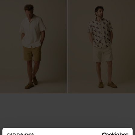
Worker Shorts aus Cord - braun
Shorts mit Fischgrätenmuster - weiß