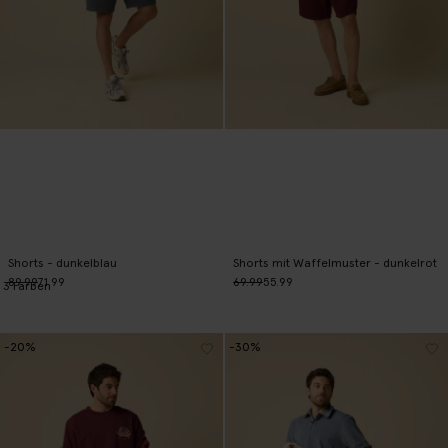
Shorts - dunkelblau
Shorts mit Waffelmuster - dunkelrot
89.99
71.99
69.99
55.99
3
Farben
-20%
-30%