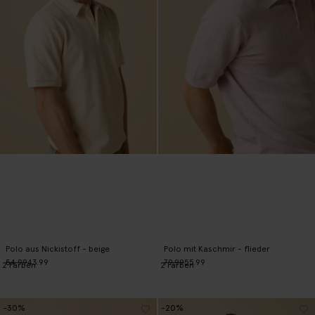
Polo aus Nickistoff - beige
Polo mit Kaschmir - flieder
54.99
43.99
79.99
55.99
2
Farben
2
Farben
-30%
-20%