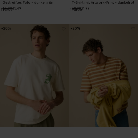
Gestreiftes Polo - dunkelgrün
T-Shirt mit Artwork-Print - dunkelrot
64.99
45.49
39.99
31.99
1
Farbe
1
Farbe
-20%
-20%