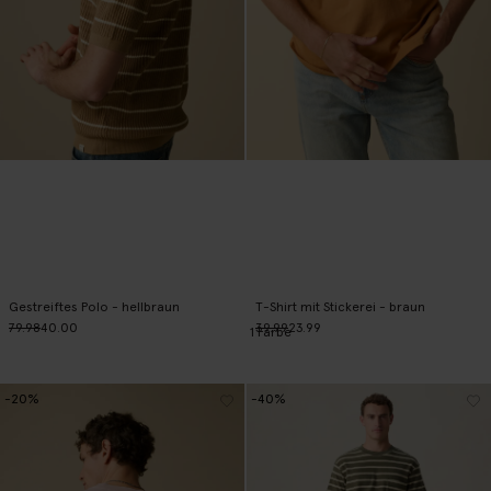
Gestreiftes Polo - hellbraun
T-Shirt mit Stickerei - braun
79.98
40.00
39.99
23.99
1
Farbe
-20%
-40%