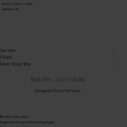
Boxy T-Shirt - weiß
44.99
31.49
Service
Filiale
Über Sissy-Boy
BLEIB NAH – AUCH ONLINE
Instagram
TikTok
Pinterest
© 2026 Sissy-Boy
Allgemeine Geschäftsbedingungen