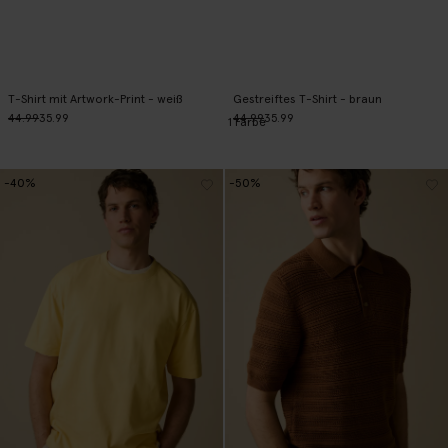
T-Shirt mit Artwork-Print - weiß
Gestreiftes T-Shirt - braun
44.99
35.99
44.99
35.99
1
Farbe
-40%
-50%