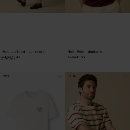
Polo aus Nicki - dunkelgrün
Nicki-Polo - dunkelrot
54.99
38.49
69.99
48.99
2
Farben
-20%
-20%