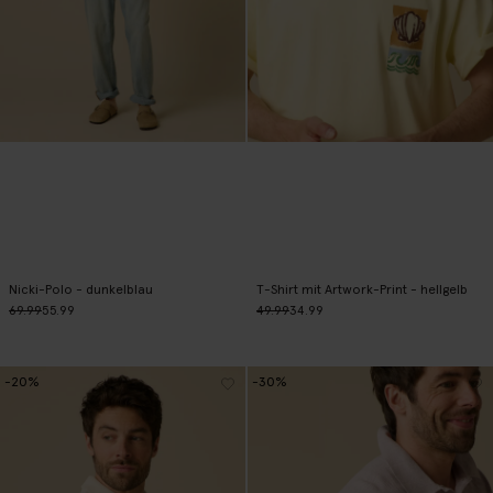
Nicki-Polo - dunkelblau
T-Shirt mit Artwork-Print - hellgelb
69.99
55.99
49.99
34.99
-20%
-30%