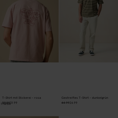
T-Shirt mit Stickerei - rosa
Gestreiftes T-Shirt - dunkelgrün
39.99
31.99
44.99
26.99
1
Farbe