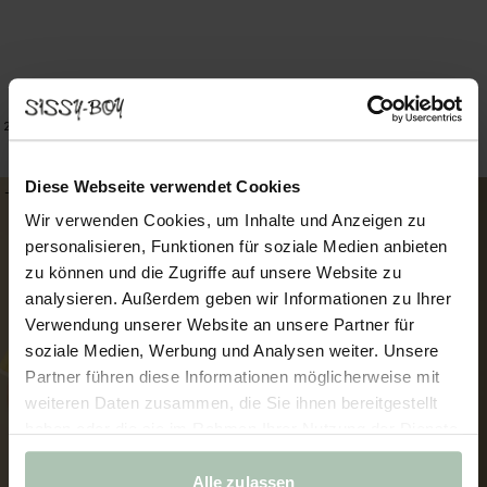
T-Shirt - dunkelbraun
T-Shirt - gelb
44.99
35.99
44.99
26.99
2
Farben
1
Farbe
Diese Webseite verwendet Cookies
-30%
-40%
Wir verwenden Cookies, um Inhalte und Anzeigen zu
personalisieren, Funktionen für soziale Medien anbieten
zu können und die Zugriffe auf unsere Website zu
analysieren. Außerdem geben wir Informationen zu Ihrer
Verwendung unserer Website an unsere Partner für
soziale Medien, Werbung und Analysen weiter. Unsere
Partner führen diese Informationen möglicherweise mit
weiteren Daten zusammen, die Sie ihnen bereitgestellt
haben oder die sie im Rahmen Ihrer Nutzung der Dienste
gesammelt haben.
Alle zulassen