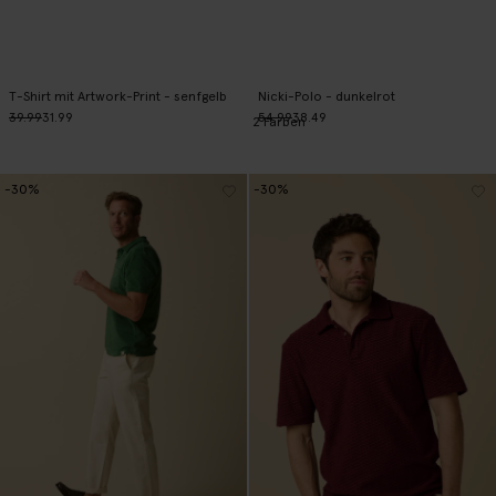
T-Shirt mit Artwork-Print - senfgelb
Nicki-Polo - dunkelrot
39.99
31.99
54.99
38.49
2
Farben
-30%
-30%