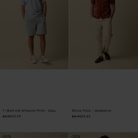
T-Shirt mit Artwork-Print - blau
Strick-Polo - dunkelrot
49.99
39.99
84.99
59.49
-30%
-20%