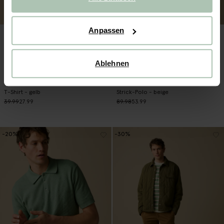
Anpassen
Ablehnen
T-Shirt - gelb
Strick-Polo - beige
39.99
27.99
89.98
53.99
-20%
-30%