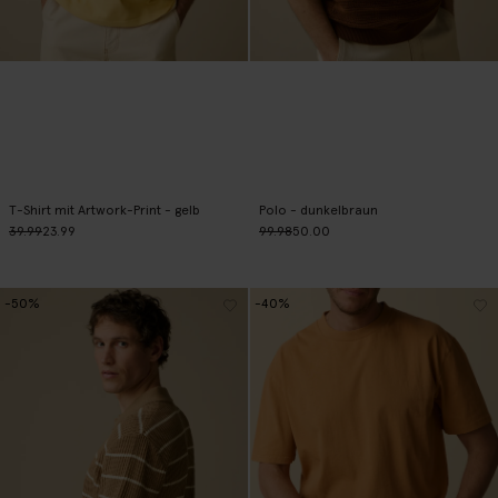
T-Shirt mit Artwork-Print - gelb
Polo - dunkelbraun
39.99
23.99
99.98
50.00
-50%
-40%