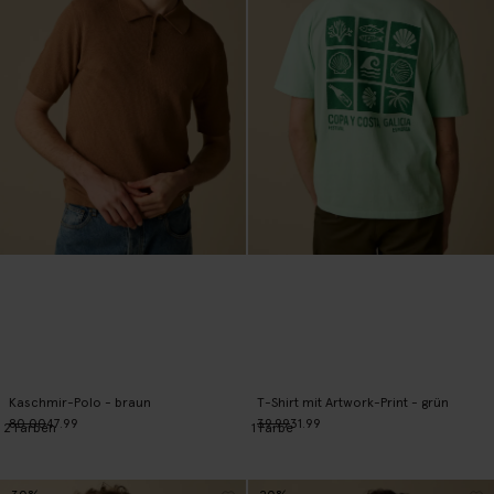
Kaschmir-Polo - braun
T-Shirt mit Artwork-Print - grün
80.00
47.99
39.99
31.99
2
Farben
1
Farbe