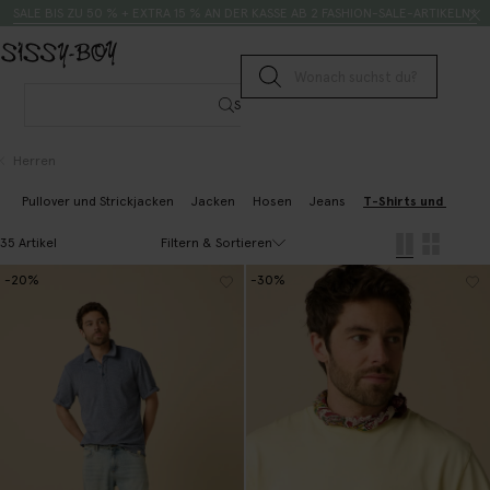
Zum Inhalt springen
Suche
SALE BIS ZU 50 % + EXTRA 15 % AN DER KASSE AB 2 FASHION-SALE-ARTIKELN*
Suche senden
Suche
Herren
Pullover und Strickjacken
Jacken
Hosen
Jeans
T-Shirts und Polosh
Filtern & Sortieren
35 Artikel
-20%
-30%