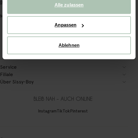
Badezimmer
.
Alle zulassen
Mehr lesen
Anpassen
Ablehnen
Service
Filiale
Über Sissy-Boy
BLEIB NAH – AUCH ONLINE
Instagram
TikTok
Pinterest