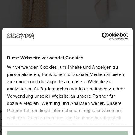
Diese Webseite verwendet Cookies
Wir verwenden Cookies, um Inhalte und Anzeigen zu
personalisieren, Funktionen für soziale Medien anbieten
Bademantel Sevilla - mehrfarbig
Beigefarbenes Gästehandtuch mit Blumenmuster
zu können und die Zugriffe auf unsere Website zu
79.99
8.99
6.29
analysieren. Außerdem geben wir Informationen zu Ihrer
Verwendung unserer Website an unsere Partner für
soziale Medien, Werbung und Analysen weiter. Unsere
Partner führen diese Informationen möglicherweise mit
Handtücher von Sissy-Boy
weiteren Daten zusammen, die Sie ihnen bereitgestellt
Das Badezimmer ist ein Ort, an dem du täglich Zeit verbringst.
Dich für ein aufregendes Date fertig machen, nach einem
haben oder die sie im Rahmen Ihrer Nutzung der Dienste
Arbeitstag entspannen oder dein Kleines baden: all das passiert im
gesammelt haben.