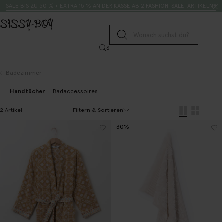
Zum Inhalt springen
Suche
SALE BIS ZU 50 % + EXTRA 15 % AN DER KASSE AB 2 FASHION-SALE-ARTIKELN*
Suche senden
Suche
Badezimmer
Handtücher
Badaccessoires
Filtern & Sortieren
2 Artikel
-30%