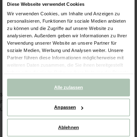
Diese Webseite verwendet Cookies
Wir verwenden Cookies, um Inhalte und Anzeigen zu
personalisieren, Funktionen für soziale Medien anbieten
zu können und die Zugriffe auf unsere Website zu
analysieren. Außerdem geben wir Informationen zu Ihrer
Verwendung unserer Website an unsere Partner für
Gartenstuhlkissen mit Grachtenhaus-Motiv - mehrfarbig
soziale Medien, Werbung und Analysen weiter. Unsere
22.99
18.39
Partner führen diese Informationen möglicherweise mit
weiteren Daten zusammen, die Sie ihnen bereitgestellt
haben oder die sie im Rahmen Ihrer Nutzung der Dienste
gesammelt haben.
Alle zulassen
Service
Filiale
Anpassen
Über Sissy-Boy
BLEIB NAH – AUCH ONLINE
Ablehnen