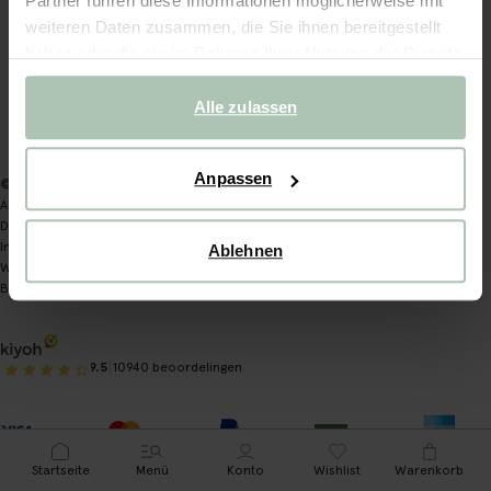
Partner führen diese Informationen möglicherweise mit
weiteren Daten zusammen, die Sie ihnen bereitgestellt
BLEIB NAH – AUCH ONLINE
haben oder die sie im Rahmen Ihrer Nutzung der Dienste
gesammelt haben.
Instagram
TikTok
Pinterest
Alle zulassen
Anpassen
© 2026 Sissy-Boy
Allgemeine Geschäftsbedingungen
Datenschutzerklärung
Impressum
Ablehnen
Widerrufsbelehrung
Barrierefreiheit
|
9.5
10940 beoordelingen
Startseite
Menü
Konto
Wishlist
Warenkorb