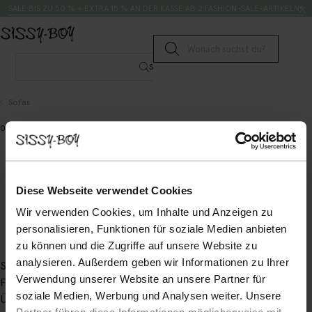
Zum Inhalt springen
Suche
SALE BIS ZU 50 % + EXTRA 15 % AN DER KASSE AB 2 FASHION-SALE-ARTIKELN*
Suche senden
Suche
Sofas
0 Artikel
Diese Webseite verwendet Cookies
Wir verwenden Cookies, um Inhalte und Anzeigen zu
personalisieren, Funktionen für soziale Medien anbieten
zu können und die Zugriffe auf unsere Website zu
analysieren. Außerdem geben wir Informationen zu Ihrer
Service
Verwendung unserer Website an unsere Partner für
Filiale
soziale Medien, Werbung und Analysen weiter. Unsere
Über Sissy-Boy