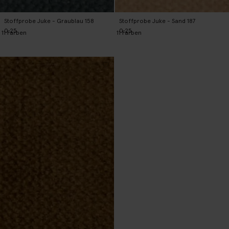
Stoffprobe Juke - Graublau 158
Stoffprobe Juke - Sand 187
0.25
0.25
11
Farben
11
Farben