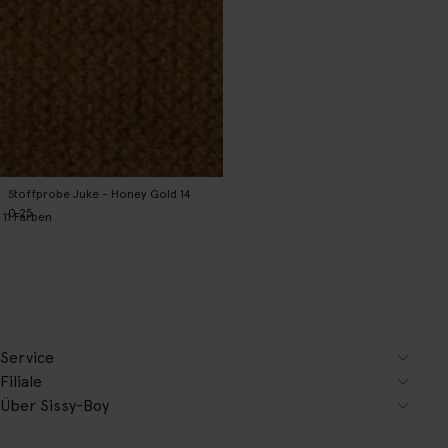
Stoffprobe Juke - Honey Gold 14
0.25
11
Farben
Service
Filiale
Über Sissy-Boy