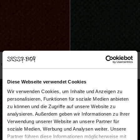
Stoffprobe Juke - Wine Red 39
Stoffprobe Juke - Green Forest 162
0.25
0.25
11
Farben
11
Farben
Diese Webseite verwendet Cookies
Wir verwenden Cookies, um Inhalte und Anzeigen zu
personalisieren, Funktionen für soziale Medien anbieten
zu können und die Zugriffe auf unsere Website zu
analysieren. Außerdem geben wir Informationen zu Ihrer
Verwendung unserer Website an unsere Partner für
soziale Medien, Werbung und Analysen weiter. Unsere
Partner führen diese Informationen möglicherweise mit