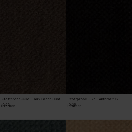
Stoffprobe Juke - Dark Green Hunter 156
Stoffprobe Juke - Anthrazit 79
0.25
0.25
11
Farben
11
Farben