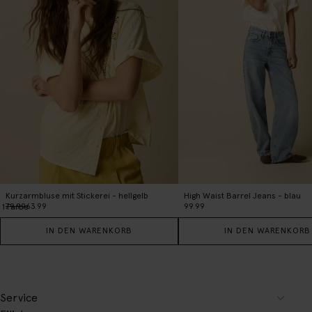
Kurzarmbluse mit Stickerei - hellgelb
High Waist Barrel Jeans - blau
79.99
63.99
99.99
1
Farbe
IN DEN WARENKORB
IN DEN WARENKORB
Service