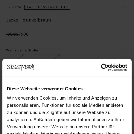
- 60%
FAST AUSVERKAUFT!
Jacke - dunkelbraun
190.00
76.00
Wähle deine Größe
XS-S
M
L-XL
IN DEN WARENKORB
Diese Webseite verwendet Cookies
Wir verwenden Cookies, um Inhalte und Anzeigen zu
Schnelle Lieferung
personalisieren, Funktionen für soziale Medien anbieten
Rechnungskauf möglich
zu können und die Zugriffe auf unsere Website zu
14 Tage Bedenkzeit
analysieren. Außerdem geben wir Informationen zu Ihrer
Verwendung unserer Website an unsere Partner für
BESCHREIBUNG
soziale Medien, Werbung und Analysen weiter. Unsere