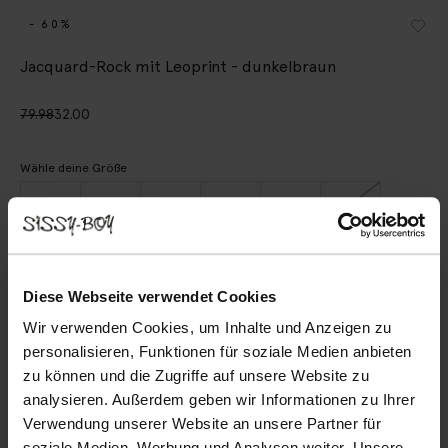
- 60%
Jacquard-Rock mit Leoprint - dunkelbraun
79.98
32.00
Wähle deine Größe
XS
S
M
L
XL
XXL
IN DEN WARENKORB
Diese Webseite verwendet Cookies
Wir verwenden Cookies, um Inhalte und Anzeigen zu
Schnelle Lieferung
personalisieren, Funktionen für soziale Medien anbieten
Rechnungskauf möglich
zu können und die Zugriffe auf unsere Website zu
14 Tage Bedenkzeit
analysieren. Außerdem geben wir Informationen zu Ihrer
Verwendung unserer Website an unsere Partner für
BESCHREIBUNG
soziale Medien, Werbung und Analysen weiter. Unsere