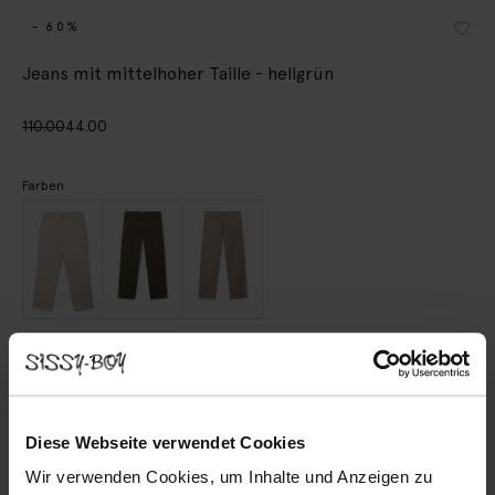
- 60%
Jeans mit mittelhoher Taille - hellgrün
110.00
44.00
Farben
Wähle deine Größe
29
30
31
32
33
34
Diese Webseite verwendet Cookies
36
Wir verwenden Cookies, um Inhalte und Anzeigen zu