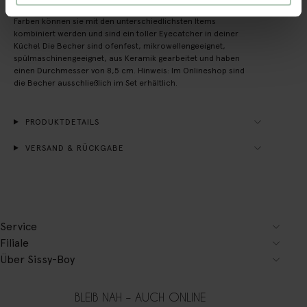
entworfen, dass sie sich praktisch stapeln lassen. Dank der
Farben können sie mit den unterschiedlichsten Items
kombiniert werden und sind ein toller Eyecatcher in deiner
Küche! Die Becher sind ofenfest, mikrowellengeeignet,
spülmaschinengeeignet, aus Keramik gearbeitet und haben
einen Durchmesser von 8,5 cm. Hinweis: Im Onlineshop sind
die Becher ausschließlich im Set erhältlich.
PRODUKTDETAILS
VERSAND & RÜCKGABE
Service
Filiale
Über Sissy-Boy
BLEIB NAH – AUCH ONLINE