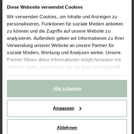
Kaffeebecher mit Herzen - beige
Diese Webseite verwendet Cookies
71.94
/ 6 Stk.
Wir verwenden Cookies, um Inhalte und Anzeigen zu
personalisieren, Funktionen für soziale Medien anbieten
zu können und die Zugriffe auf unsere Website zu
Ausgewählte Größe: Onesize
analysieren. Außerdem geben wir Informationen zu Ihrer
Lieferung in: 1–2 Arbeitstagen
Verwendung unserer Website an unsere Partner für
IN DEN WARENKORB
soziale Medien, Werbung und Analysen weiter. Unsere
Partner führen diese Informationen möglicherweise mit
Schnelle Lieferung
weiteren Daten zusammen, die Sie ihnen bereitgestellt
Rechnungskauf möglich
haben oder die sie im Rahmen Ihrer Nutzung der Dienste
gesammelt haben.
14 Tage Bedenkzeit
Alle zulassen
(2)
REVIEWS
Anpassen
BESCHREIBUNG
Beigefarbene Kaffeebecher mit niedlichem kleinen Herz-
Print der Marke Sissy-Boy. Die Becher werden in Portugal
Ablehnen
handgefertigt und glasiert. Wir haben die Becher so