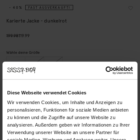
- 40%
FAST AUSVERKAUFT!
Karierte Jacke - dunkelrot
199.98
119.99
Wähle deine Größe
XS-S
M
L-XL
IN DEN WARENKORB
Diese Webseite verwendet Cookies
Wir verwenden Cookies, um Inhalte und Anzeigen zu
Schnelle Lieferung
personalisieren, Funktionen für soziale Medien anbieten
Rechnungskauf möglich
zu können und die Zugriffe auf unsere Website zu
14 Tage Bedenkzeit
analysieren. Außerdem geben wir Informationen zu Ihrer
Verwendung unserer Website an unsere Partner für
BESCHREIBUNG
soziale Medien, Werbung und Analysen weiter. Unsere