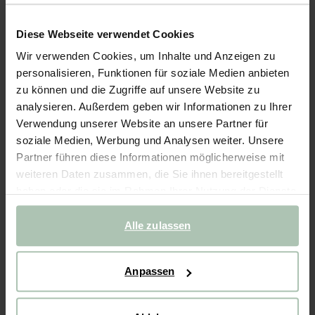
Kartenhalter aus Leder - dunkelgrün
Diese Webseite verwendet Cookies
24.99
Wir verwenden Cookies, um Inhalte und Anzeigen zu
personalisieren, Funktionen für soziale Medien anbieten
Farben
zu können und die Zugriffe auf unsere Website zu
analysieren. Außerdem geben wir Informationen zu Ihrer
Verwendung unserer Website an unsere Partner für
soziale Medien, Werbung und Analysen weiter. Unsere
Partner führen diese Informationen möglicherweise mit
weiteren Daten zusammen, die Sie ihnen bereitgestellt
Ausgewählte Größe: Onesize
haben oder die sie im Rahmen Ihrer Nutzung der Dienste
Lieferung in: 2 Arbeitstag(en)
gesammelt haben.
Alle zulassen
IN DEN WARENKORB
Schnelle Lieferung
Anpassen
Rechnungskauf möglich
14 Tage Bedenkzeit