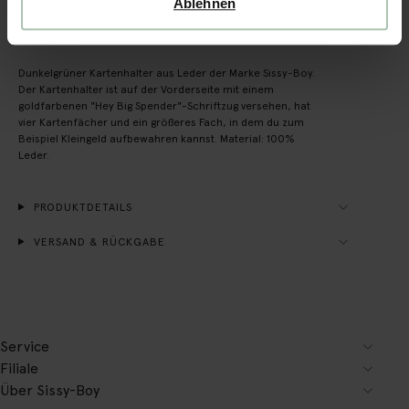
Ablehnen
BESCHREIBUNG
Dunkelgrüner Kartenhalter aus Leder der Marke Sissy-Boy.
Der Kartenhalter ist auf der Vorderseite mit einem
goldfarbenen "Hey Big Spender"-Schriftzug versehen, hat
vier Kartenfächer und ein größeres Fach, in dem du zum
Beispiel Kleingeld aufbewahren kannst. Material: 100%
Leder.
PRODUKTDETAILS
VERSAND & RÜCKGABE
Service
Filiale
Über Sissy-Boy