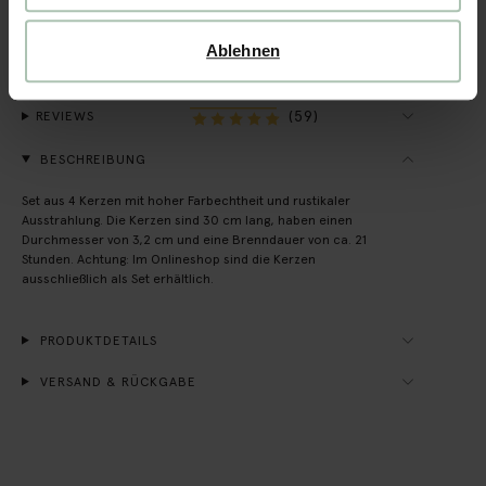
Rechnungskauf möglich
Ablehnen
14 Tage Bedenkzeit
(59)
REVIEWS
BESCHREIBUNG
Set aus 4 Kerzen mit hoher Farbechtheit und rustikaler
Ausstrahlung. Die Kerzen sind 30 cm lang, haben einen
Durchmesser von 3,2 cm und eine Brenndauer von ca. 21
Stunden. Achtung: Im Onlineshop sind die Kerzen
ausschließlich als Set erhältlich.
PRODUKTDETAILS
VERSAND & RÜCKGABE