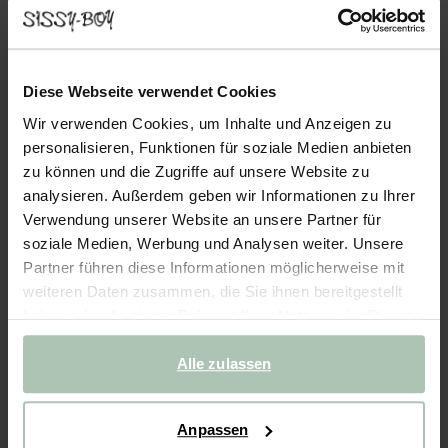
- 25%
Kerze medium - grün
Diese Webseite verwendet Cookies
19.96
14.96
/ 4 Stk.
Wir verwenden Cookies, um Inhalte und Anzeigen zu
personalisieren, Funktionen für soziale Medien anbieten
Farben
zu können und die Zugriffe auf unsere Website zu
analysieren. Außerdem geben wir Informationen zu Ihrer
Verwendung unserer Website an unsere Partner für
soziale Medien, Werbung und Analysen weiter. Unsere
Partner führen diese Informationen möglicherweise mit
weiteren Daten zusammen, die Sie ihnen bereitgestellt
+11
haben oder die sie im Rahmen Ihrer Nutzung der Dienste
Ausgewählte Größe: Onesize
gesammelt haben.
Lieferung in: 1–2 Arbeitstagen
Alle zulassen
IN DEN WARENKORB
Anpassen
Schnelle Lieferung