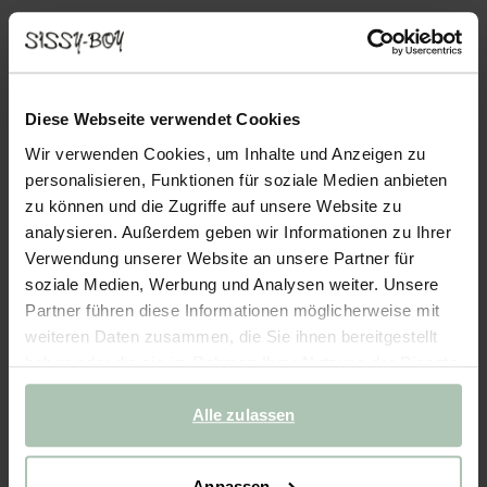
- 20%
Kerzen mit Schleifen - hellrosa
Diese Webseite verwendet Cookies
19.99
15.99
Wir verwenden Cookies, um Inhalte und Anzeigen zu
personalisieren, Funktionen für soziale Medien anbieten
Farben
zu können und die Zugriffe auf unsere Website zu
analysieren. Außerdem geben wir Informationen zu Ihrer
Verwendung unserer Website an unsere Partner für
soziale Medien, Werbung und Analysen weiter. Unsere
Partner führen diese Informationen möglicherweise mit
weiteren Daten zusammen, die Sie ihnen bereitgestellt
Ausgewählte Größe: Onesize
haben oder die sie im Rahmen Ihrer Nutzung der Dienste
Lieferung in: 2–3 Arbeitstagen
gesammelt haben.
Alle zulassen
IN DEN WARENKORB
Schnelle Lieferung
Anpassen