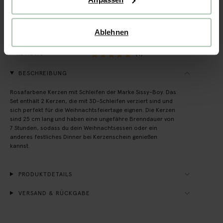
Rechnungskauf möglich
14 Tage Bedenkzeit
Ablehnen
(1)
REVIEWS
BESCHREIBUNG
Rosafarbene Kerzen mit Schleifen der Marke Sissy-Boy. Das
Set enthält 2 Kerzen, die mit 3D-Schleifen verziert sind und
sich perfekt für die Weihnachtsfeiertage eignen. Die Kerzen
sind 25 cm lang und haben eine ungefähre Brenndauer von
7 Stunden, sodass du dein Weihnachtsessen oder ein
anderes festliches Dinner bei Kerzenschein genießen
kannst.
PRODUKTDETAILS
VERSAND & RÜCKGABE