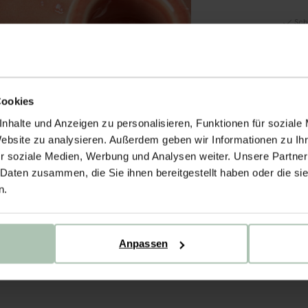
Sch
Rec
14 
BE
Cookies
Unser
nhalte und Anzeigen zu personalisieren, Funktionen für soziale
Dahin
Website zu analysieren. Außerdem geben wir Informationen zu I
Form 
r soziale Medien, Werbung und Analysen weiter. Unsere Partner
Tipp:
 Daten zusammen, die Sie ihnen bereitgestellt haben oder die s
styli
n.
Maβe:
PR
Anpassen
VE