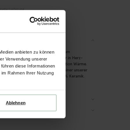
nelle Lieferung
hnungskauf möglich
Tage Bedenkzeit
SCHREIBUNG
e neuen Kerzenhalter sind einfach zum
 Medien anbieten zu können
schmelzen! Dieser rote Kerzenhalter in Herz-
hrer Verwendung unserer
verleiht jedem Raum eine Extra-Portion Wärme.
 führen diese Informationen
 Kombiniere den Kerzenständer mit einer unserer
ie im Rahmen Ihrer Nutzung
shen gedrehten Kerzen. Material: 100% Keramik.
 12x11,5x3,5 cm.
ODUKTDETAILS
Ablehnen
RSAND & RÜCKGABE