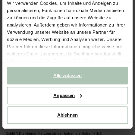
Kerzenhalter Messing
Wir verwenden Cookies, um Inhalte und Anzeigen zu
personalisieren, Funktionen für soziale Medien anbieten
19.99
zu können und die Zugriffe auf unsere Website zu
analysieren. Außerdem geben wir Informationen zu Ihrer
Ausgewählte Größe: Onesize
Verwendung unserer Website an unsere Partner für
Lieferung in: 1–2 Arbeitstagen
soziale Medien, Werbung und Analysen weiter. Unsere
Partner führen diese Informationen möglicherweise mit
IN DEN WARENKORB
weiteren Daten zusammen, die Sie ihnen bereitgestellt
haben oder die sie im Rahmen Ihrer Nutzung der Dienste
Schnelle Lieferung
gesammelt haben.
Rechnungskauf möglich
Alle zulassen
14 Tage Bedenkzeit
Anpassen
(1)
REVIEWS
BESCHREIBUNG
Ablehnen
Goldener Kerzenhalter von Sissy-Boy. Mit diesen
Eyecatchern gibst du jedem gedeckten Tisch den letzten
Schliff! Die kleinen Kerzenständer haben die Maβe 11x11x3