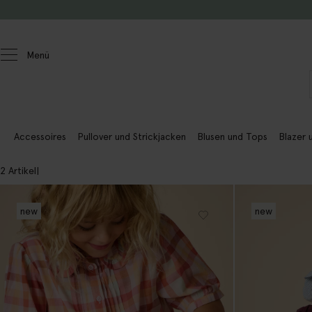
Zum Inhalt springen
Menü
Kinder
Mädchen
Co-ord-Sets
Accessoires
Pullover und Strickjacken
Blusen und Tops
Blazer 
2 Artikel
new
new