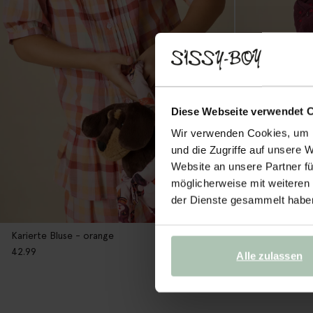
Diese Webseite verwendet 
Wir verwenden Cookies, um I
und die Zugriffe auf unsere 
Website an unsere Partner fü
möglicherweise mit weiteren
der Dienste gesammelt habe
Karierte Bluse - orange
Karierter Rock
42.99
42.99
Alle zulassen