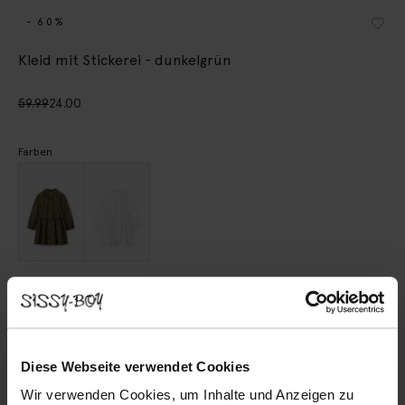
- 60%
Kleid mit Stickerei - dunkelgrün
59.99
24.00
Farben
Wähle deine Größe
98-104
110-116
122-128
134-140
146-152
Diese Webseite verwendet Cookies
Wir verwenden Cookies, um Inhalte und Anzeigen zu
IN DEN WARENKORB