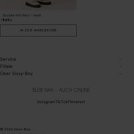
Socken mit Herz - weiß
8.99
1
Farbe
IN DEN WARENKORB
Service
Filiale
Über Sissy-Boy
BLEIB NAH – AUCH ONLINE
Instagram
TikTok
Pinterest
© 2026 Sissy-Boy