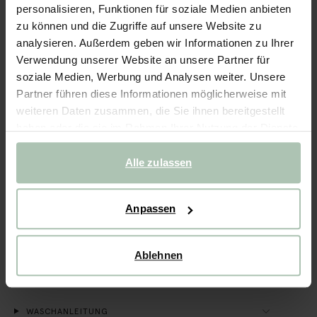
personalisieren, Funktionen für soziale Medien anbieten
zu können und die Zugriffe auf unsere Website zu
Schnelle Lieferung
analysieren. Außerdem geben wir Informationen zu Ihrer
Rechnungskauf möglich
Verwendung unserer Website an unsere Partner für
14 Tage Bedenkzeit
soziale Medien, Werbung und Analysen weiter. Unsere
Partner führen diese Informationen möglicherweise mit
weiteren Daten zusammen, die Sie ihnen bereitgestellt
BESCHREIBUNG
haben oder die sie im Rahmen Ihrer Nutzung der Dienste
Dunkelgrünes Kleid mit Stickerei der Marke Sissy-Boy. Das
gesammelt haben.
Kleid hat lange Puffärmel, einen runden Ausschnitt, ein A-
Alle zulassen
Linien-Modell und einen kurzen Schnitt. Die Blumenstickerei
macht das Kleid zu einem wunderschönen Eyecatcher.
Material: 100% Baumwolle.
Anpassen
PRODUKTDETAILS
Ablehnen
GRÖSSENTABELLE
VERSAND & RÜCKGABE
WASCHANLEITUNG