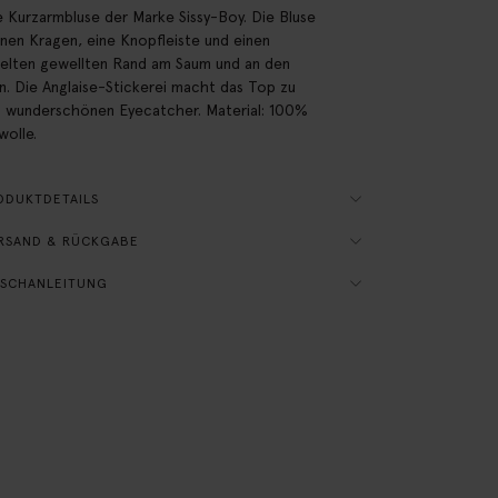
 Kurzarmbluse der Marke Sissy-Boy. Die Bluse
inen Kragen, eine Knopfleiste und einen
ielten gewellten Rand am Saum und an den
n. Die Anglaise-Stickerei macht das Top zu
 wunderschönen Eyecatcher. Material: 100%
olle.
ODUKTDETAILS
RSAND & RÜCKGABE
SCHANLEITUNG