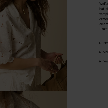
Weiße
hat e
versp
Ärmel
einem
Baumw
PR
VE
WA