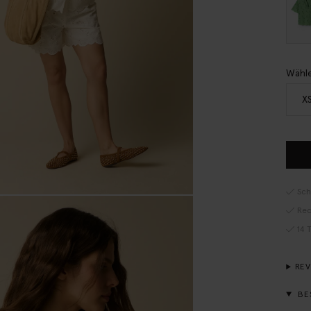
Wähle
X
Sch
Rec
14 
RE
BE