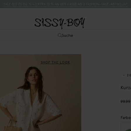
SALE BIS ZU 50 % + EXTRA 15 % AN DER KASSE AB 2 FASHION-SALE-ARTIKELN*
Suche
SHOP THE LOOK
- 2
Kurz
99.99
Farbe