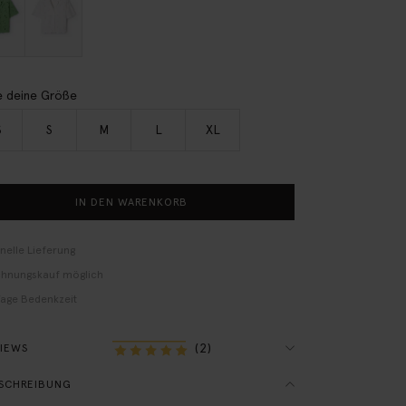
 deine Größe
S
S
M
L
XL
IN DEN WARENKORB
nelle Lieferung
hnungskauf möglich
Tage Bedenkzeit
(2)
VIEWS
SCHREIBUNG