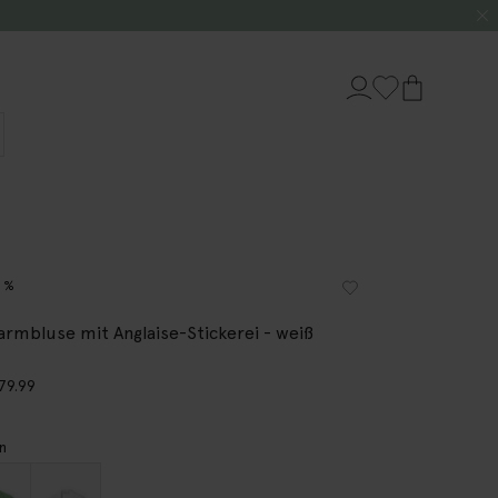
0%
armbluse mit Anglaise-Stickerei - weiß
79.99
n